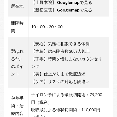
【上野本院】
Googlemap
で見る
所在地
【新宿医院】
Googlemap
で見る
開院時
10：00～20：00
間
【安心】気軽に相談できる体制
選ばれ
【実績】総来院者数30万人以上
る5つ
【丁寧】時間を惜しまないカウンセリ
のポイ
ング
ント
【美】仕上がりまで徹底追求
【ケア】リスクの対応も段違い
ナイロン糸による環状切開術：79,200
包茎手
円（税込）
術・治
吸収糸による環状切開術：110,000円
療内容