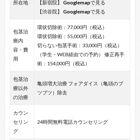
所在地
【新宿院】
Googlemap
で見る
【渋谷院】
Googlemap
で見る
環状切除術：77,000円（税込）
包茎治
環状切除術：55,000円（税込）
療内
切らない包茎手術：33,000円（税込）
容・費
（学生・WEB経由での予約） 修正再手
用
術：154,000円（税込）
包茎治
亀頭増大治療 フォアダイス（亀頭のブ
療以外
ツブツ）除去
の治療
カウン
セリン
24時間無料電話カウンセリング
グ