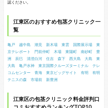
認ください。
江東区のおすすめ包茎クリニック一
覧
亀戸
越中島
潮見
新木場
東雲
国際展示場
東
京テレポート
門前仲町
木場
東陽町
南砂町
豊
洲
辰巳
清澄白河
住吉
森下
西大島
大島
東
大島
亀戸水神
東京国際クルーズターミナル
テレ
コムセンター
青海
東京ビッグサイト
有明
有明
テニスの森
市場前
新豊洲
江東区の包茎クリニック料金評判口
コミおすすめランキングTOP10