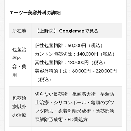
エーツー美容外科の詳細
所在地
【上野院】
Googlemap
で見る
仮性包茎切除：60,000円（税込）
包茎治
カントン包茎切除：140,000円（税込）
療内
真性包茎切除：180,000円（税込）
容・費
美容外科的手法：60,000円～220,000円
用
（税込）
切らない長茎術・亀頭増大術・早漏防
包茎治
止治療・シリコンボール・亀頭のブツ
療以外
ブツ除去・癒着剥離形成術・陰茎部狭
の治療
窄解除形成術・ED薬処方