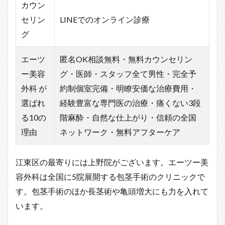
カウン
セリン
LINEでのオンライン診療
グ
エーツ
匿名OK相談無料・無料カウンセリン
ー美容
グ・医師・スタッフ全て男性・完全予
外科 が
約制個室完備・明瞭安価な治療費用・
選ばれ
経験豊富な専門医の治療・痛くない3段
る10の
階麻酔・自然な仕上がり・信頼の全国
理由
ネットワーク・無料アフターケア
江東区の最寄りには上野院がございます。エーツー美
容外科は全国に5院展開する包茎手術のクリニックで
す。包茎手術のほか長茎術や亀頭増大にも力を入れて
います。