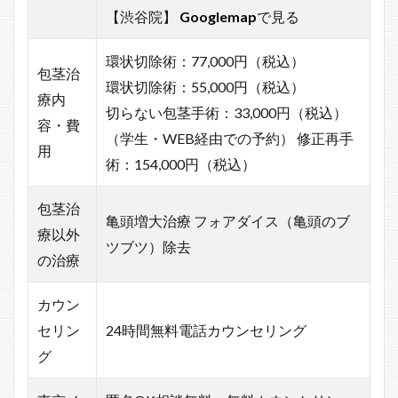
【渋谷院】
Googlemap
で見る
環状切除術：77,000円（税込）
包茎治
環状切除術：55,000円（税込）
療内
切らない包茎手術：33,000円（税込）
容・費
（学生・WEB経由での予約） 修正再手
用
術：154,000円（税込）
包茎治
亀頭増大治療 フォアダイス（亀頭のブ
療以外
ツブツ）除去
の治療
カウン
セリン
24時間無料電話カウンセリング
グ