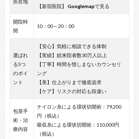
所在地
【新宿医院】
Googlemap
で見る
開院時
10：00～20：00
間
【安心】気軽に相談できる体制
選ばれ
【実績】総来院者数30万人以上
る5つ
【丁寧】時間を惜しまないカウンセリ
のポイ
ング
ント
【美】仕上がりまで徹底追求
【ケア】リスクの対応も段違い
ナイロン糸による環状切開術：79,200
包茎手
円（税込）
術・治
吸収糸による環状切開術：110,000円
療内容
（税込）