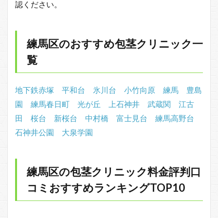
認ください。
練馬区のおすすめ包茎クリニック一
覧
地下鉄赤塚
平和台
氷川台
小竹向原
練馬
豊島
園
練馬春日町
光が丘
上石神井
武蔵関
江古
田
桜台
新桜台
中村橋
富士見台
練馬高野台
石神井公園
大泉学園
練馬区の包茎クリニック料金評判口
コミおすすめランキングTOP10