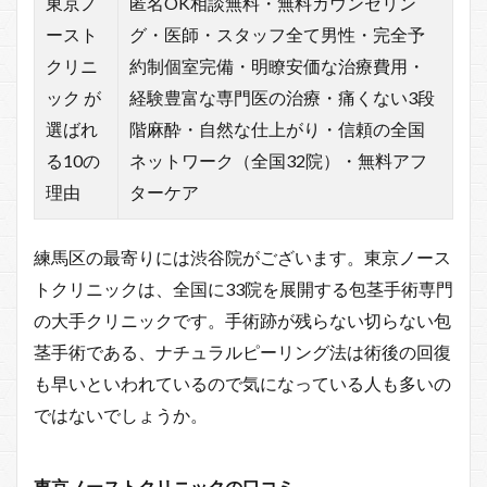
東京ノ
匿名OK相談無料・無料カウンセリン
ースト
グ・医師・スタッフ全て男性・完全予
クリニ
約制個室完備・明瞭安価な治療費用・
ック が
経験豊富な専門医の治療・痛くない3段
選ばれ
階麻酔・自然な仕上がり・信頼の全国
る10の
ネットワーク（全国32院）・無料アフ
理由
ターケア
練馬区の最寄りには渋谷院がございます。東京ノース
トクリニックは、全国に33院を展開する包茎手術専門
の大手クリニックです。手術跡が残らない切らない包
茎手術である、ナチュラルピーリング法は術後の回復
も早いといわれているので気になっている人も多いの
ではないでしょうか。
東京ノーストクリニックの口コミ