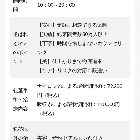
開院時
10：00～20：00
間
【安心】気軽に相談できる体制
選ばれ
【実績】総来院者数30万人以上
る5つ
【丁寧】時間を惜しまないカウンセリ
のポイ
ング
ント
【美】仕上がりまで徹底追求
【ケア】リスクの対応も段違い
ナイロン糸による環状切開術：79,200
包茎手
円（税込）
術・治
吸収糸による環状切開術：110,000円
療内容
（税込）
包茎以
外の治
美容・焼灼 ヒアルロン酸注入