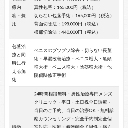
療内
真性包茎：165,000円（税込）
容・費
切らない包茎手術：165,000円（税込）
用
背面切除法：198,000円（税込）
根部切除法：440,000円（税込）
包茎治
ペニスのブツブツ除去・切らない長茎
療と同
術・早漏改善治療・ペニス増大・亀頭
時に行
増大術・ペニス増大・陰茎増大術・他
える施
院傷跡修正手術
術
24時間相談無料・男性治療専門メンズ
クリニック・平日・土日祝全日診療・
当日のご予約、当日の治療OK・無料診
察カウンセリング・完全予約制完全個
特徴
室対応・医師・看護師全て男性・痛く