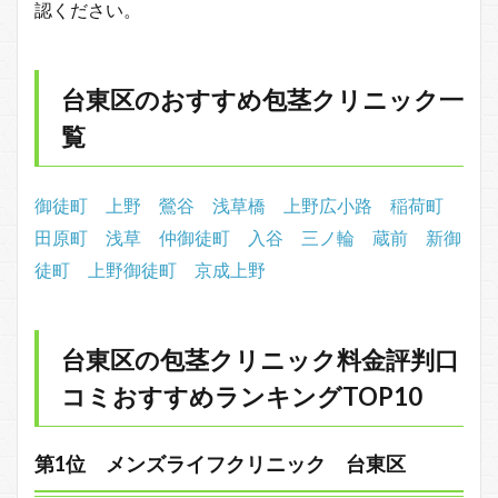
認ください。
台東区のおすすめ包茎クリニック一
覧
御徒町
上野
鶯谷
浅草橋
上野広小路
稲荷町
田原町
浅草
仲御徒町
入谷
三ノ輪
蔵前
新御
徒町
上野御徒町
京成上野
台東区の包茎クリニック料金評判口
コミおすすめランキングTOP10
第1位 メンズライフクリニック 台東区