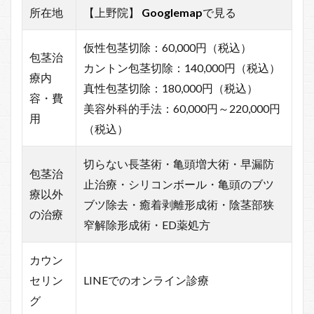
所在地
【上野院】
Googlemap
で見る
仮性包茎切除：60,000円（税込）
包茎治
カントン包茎切除：140,000円（税込）
療内
真性包茎切除：180,000円（税込）
容・費
美容外科的手法：60,000円～220,000円
用
（税込）
切らない長茎術・亀頭増大術・早漏防
包茎治
止治療・シリコンボール・亀頭のブツ
療以外
ブツ除去・癒着剥離形成術・陰茎部狭
の治療
窄解除形成術・ED薬処方
カウン
セリン
LINEでのオンライン診療
グ