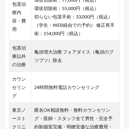
包茎治
環状切除術：55,000円（税込）
療内
切らない包茎手術：33,000円（税込）
容・費
（学生・WEB経由での予約） 修正再手
用
術：154,000円（税込）
包茎治
亀頭増大治療 フォアダイス（亀頭のブ
療以外
ツブツ）除去
の治療
カウン
セリン
24時間無料電話カウンセリング
グ
東京ノ
匿名OK相談無料・無料カウンセリン
ースト
グ・医師・スタッフ全て男性・完全予
クリニ
約制個室完備・明瞭安価な治療費用・