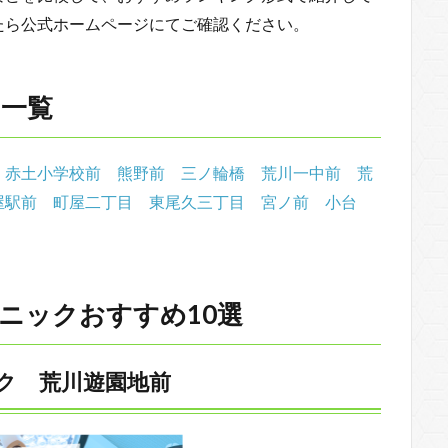
たら公式ホームページにてご確認ください。
ク一覧
赤土小学校前
熊野前
三ノ輪橋
荒川一中前
荒
屋駅前
町屋二丁目
東尾久三丁目
宮ノ前
小台
ニックおすすめ10選
ク 荒川遊園地前