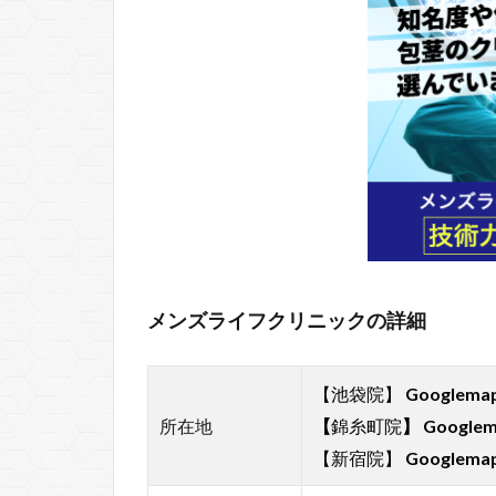
メンズライフクリニックの詳細
【池袋院】
Googlem
所在地
【
錦糸町院
】
Google
【新宿院】
Googlem