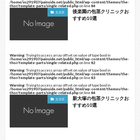
/home/xs291907/painside.net/public_html/wp-content/themes/the-
thor/template-parts/single-related.php
on line
84
後楽園の包茎クリニックお
文京区
すすめ10選
Warning
: Trying to access array offset on value of type bool in
/home/xs291907/painside.net/public_html/wp-content/themes/the-
thor/template-parts/single-related.php
on line
82
Warning
: Trying to access array offset on value of type bool in
/home/xs291907/painside.net/public_html/wp-content/themes/the-
thor/template-parts/single-related.php
on line
83
Warning
: Trying to access array offset on value of type bool in
/home/xs291907/painside.net/public_html/wp-content/themes/the-
thor/template-parts/single-related.php
on line
84
新大塚の包茎クリニックお
文京区
すすめ10選