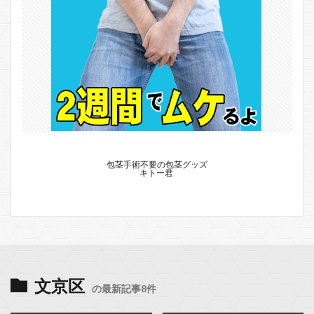
包茎手術不要の包茎グッズ
キトー君
文京区
の最新記事8件