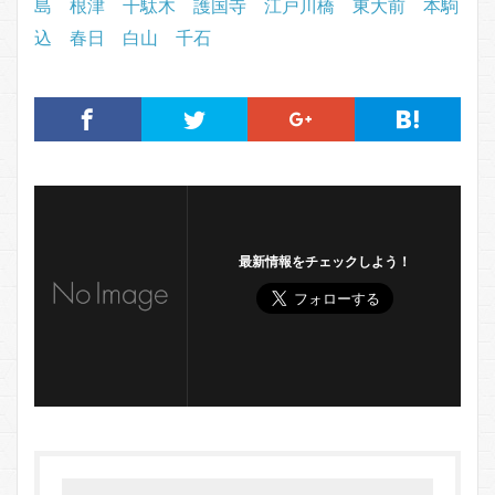
島
根津
千駄木
護国寺
江戸川橋
東大前
本駒
込
春日
白山
千石
最新情報をチェックしよう！