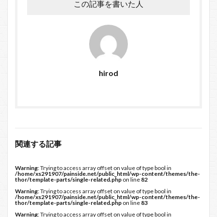
この記事を書いた人
hirod
関連する記事
Warning
: Trying to access array offset on value of type bool in
/home/xs291907/painside.net/public_html/wp-content/themes/the-
thor/template-parts/single-related.php
on line
82
Warning
: Trying to access array offset on value of type bool in
/home/xs291907/painside.net/public_html/wp-content/themes/the-
thor/template-parts/single-related.php
on line
83
Warning
: Trying to access array offset on value of type bool in