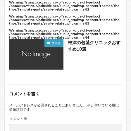
Warning
: Trying to access array offset on value of type bool in
/home/xs291907/painside.net/public_html/wp-content/themes/the-
thor/template-parts/single-related.php
on line
82
Warning
: Trying to access array offset on value of type bool in
/home/xs291907/painside.net/public_html/wp-content/themes/the-
thor/template-parts/single-related.php
on line
83
Warning
: Trying to access array offset on value of type bool in
/home/xs291907/painside.net/public_html/wp-content/themes/the-
thor/template-parts/single-related.php
on line
84
根津の包茎クリニックおす
文京区
すめ10選
コメントを書く
メールアドレスが公開されることはありません。
※
が付いている欄は
必須項目です
コメント
※