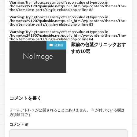
Warning
: Trying to access array offset on value of type bool in
/home/xs291907/painside.net/public_html/wp-content/themes/the-
thor/template-parts/single-related.php
on line
82
Warning
: Trying to access array offset on value of type bool in
/home/xs291907/painside.net/public_html/wp-content/themes/the-
thor/template-parts/single-related.php
on line
83
Warning
: Trying to access array offset on value of type bool in
/home/xs291907/painside.net/public_html/wp-content/themes/the-
thor/template-parts/single-related.php
on line
84
蔵前の包茎クリニックおす
台東区
すめ10選
コメントを書く
メールアドレスが公開されることはありません。
※
が付いている欄は
必須項目です
コメント
※