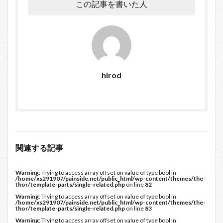
この記事を書いた人
hirod
関連する記事
Warning
: Trying to access array offset on value of type bool in
/home/xs291907/painside.net/public_html/wp-content/themes/the-
thor/template-parts/single-related.php
on line
82
Warning
: Trying to access array offset on value of type bool in
/home/xs291907/painside.net/public_html/wp-content/themes/the-
thor/template-parts/single-related.php
on line
83
Warning
: Trying to access array offset on value of type bool in