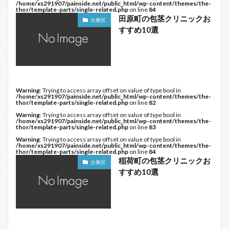
/home/xs291907/painside.net/public_html/wp-content/themes/the-
thor/template-parts/single-related.php
on line
84
田原町の包茎クリニックお
台東区
すすめ10選
Warning
: Trying to access array offset on value of type bool in
/home/xs291907/painside.net/public_html/wp-content/themes/the-
thor/template-parts/single-related.php
on line
82
Warning
: Trying to access array offset on value of type bool in
/home/xs291907/painside.net/public_html/wp-content/themes/the-
thor/template-parts/single-related.php
on line
83
Warning
: Trying to access array offset on value of type bool in
/home/xs291907/painside.net/public_html/wp-content/themes/the-
thor/template-parts/single-related.php
on line
84
稲荷町の包茎クリニックお
台東区
すすめ10選