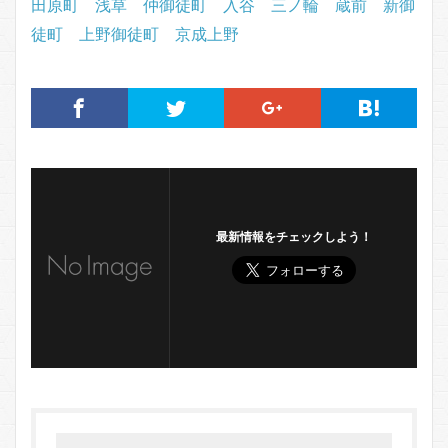
田原町
浅草
仲御徒町
入谷
三ノ輪
蔵前
新御
徒町
上野御徒町
京成上野
最新情報をチェックしよう！