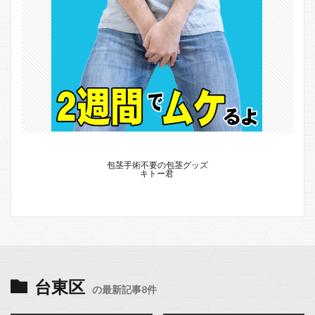
包茎手術不要の包茎グッズ
キトー君
台東区
の最新記事8件