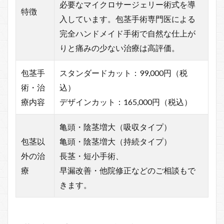
必要なマイクロサージェリー術式を導
特徴
入しています。包茎手術専門医による
完全ハンドメイド手術で自然な仕上が
りと痛みの少ない治療は高評価。
包茎手
スタンダードカット：99,000円（税
術・治
込）
療内容
デザインカット：165,000円（税込）
亀頭・陰茎増大（吸収タイプ）
包茎以
亀頭・陰茎増大（持続タイプ）
外の治
長茎・短小手術、
療
早漏改善・他院修正などのご相談もで
きます。