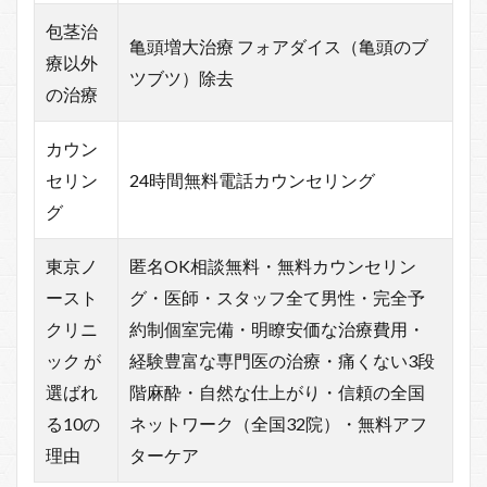
包茎治
亀頭増大治療 フォアダイス（亀頭のブ
療以外
ツブツ）除去
の治療
カウン
セリン
24時間無料電話カウンセリング
グ
東京ノ
匿名OK相談無料・無料カウンセリン
ースト
グ・医師・スタッフ全て男性・完全予
クリニ
約制個室完備・明瞭安価な治療費用・
ック が
経験豊富な専門医の治療・痛くない3段
選ばれ
階麻酔・自然な仕上がり・信頼の全国
る10の
ネットワーク（全国32院）・無料アフ
理由
ターケア