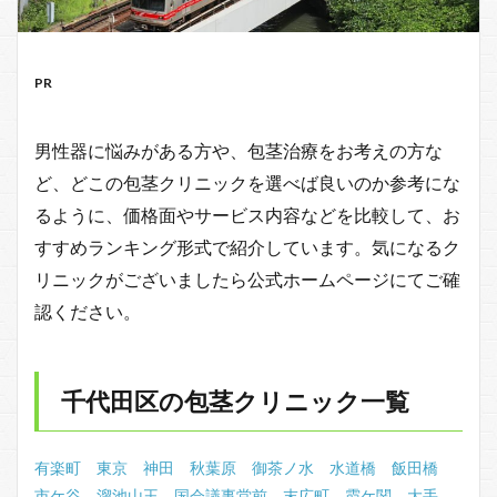
PR
男性器に悩みがある方や、包茎治療をお考えの方な
ど、どこの包茎クリニックを選べば良いのか参考にな
るように、価格面やサービス内容などを比較して、お
すすめランキング形式で紹介しています。気になるク
リニックがございましたら公式ホームページにてご確
認ください。
千代田区の包茎クリニック一覧
有楽町
東京
神田
秋葉原
御茶ノ水
水道橋
飯田橋
市ケ谷
溜池山王
国会議事堂前
末広町
霞ケ関
大手