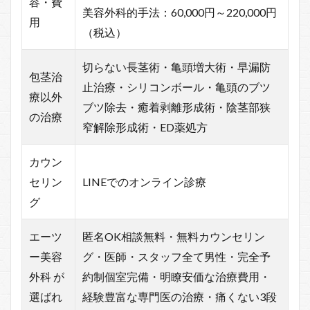
容・費
美容外科的手法：60,000円～220,000円
用
（税込）
切らない長茎術・亀頭増大術・早漏防
包茎治
止治療・シリコンボール・亀頭のブツ
療以外
ブツ除去・癒着剥離形成術・陰茎部狭
の治療
窄解除形成術・ED薬処方
カウン
セリン
LINEでのオンライン診療
グ
エーツ
匿名OK相談無料・無料カウンセリン
ー美容
グ・医師・スタッフ全て男性・完全予
外科 が
約制個室完備・明瞭安価な治療費用・
選ばれ
経験豊富な専門医の治療・痛くない3段