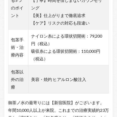
る5つ
【丁寧】時間を惜しまないカウンセリ
のポイ
ング
ント
【美】仕上がりまで徹底追求
【ケア】リスクの対応も段違い
ナイロン糸による環状切開術：79,200
包茎手
円（税込）
術・治
吸収糸による環状切開術：110,000円
療内容
（税込）
包茎以
外の治
美容・焼灼 ヒアルロン酸注入
療
御茶ノ水の最寄りには【新宿医院】がございます。
年間10,000人以上が来院、これまでの治療実績約23万