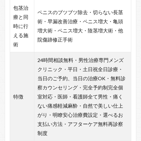
包茎治
ペニスのブツブツ除去・切らない長茎
療と同
術・早漏改善治療・ペニス増大・亀頭
時に行
増大術・ペニス増大・陰茎増大術・他
える施
院傷跡修正手術
術
24時間相談無料・男性治療専門メンズ
クリニック・平日・土日祝全日診療・
当日のご予約、当日の治療OK・無料診
察カウンセリング・完全予約制完全個
特徴
室対応・医師・看護師全て男性・痛く
ない痛感軽減麻酔・自然で美しい仕上
がり・明瞭安心治療費設定・選べるお
支払い方法・アフターケア無料再診察
制度