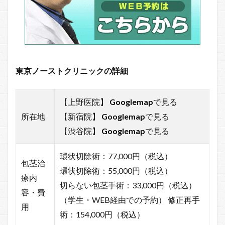
東京ノーストクリニックの詳細
【上野医院】
Googlemap
で見る
所在地
【新宿院】
Googlemap
で見る
【渋谷院】
Googlemap
で見る
環状切除術：77,000円（税込）
包茎治
環状切除術：55,000円（税込）
療内
切らない包茎手術：33,000円（税込）
容・費
（学生・WEB経由での予約） 修正再手
用
術：154,000円（税込）