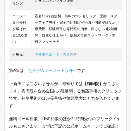
LINEでのオンライン診療
リング
エーツー
匿名OK相談無料・無料カウンセリング・医師・スタ
美容外科
ッフ全て男性・完全予約制個室完備・明瞭安価な治
が選ばれ
療費用・経験豊富な専門医の治療・痛くない3段階麻
る10の理
酔・自然な仕上がり・信頼の全国ネットワーク・無
由
料アフターケア
引用元
包茎手術エーツー美容外科
第6位は、
包茎手術エーツー美容外科
です。
上新庄にはございませんが、最寄りでは【
梅田院
】がござい
ます。梅田院を含め全国に6院展開する包茎手術のクリニック
です。包茎手術のほか長茎術や亀頭増大にも力を入れていま
す。
無料メール相談、LINE相談のほか24時間受付のフリーダイヤ
ルもございます。まずは下記の公式ホームページでご確認く