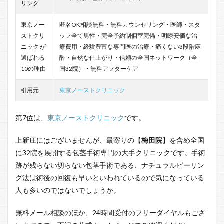
リング
東京ノー
匿名OK相談無料・無料カウンセリング・医師・スタ
ストクリ
ッフ全て男性・完全予約制個室完備・明瞭安価な治
ニック が
療費用・経験豊富な専門医の治療・痛くない3段階麻
選ばれる
酔・自然な仕上がり・信頼の全国ネットワーク（全
10の理由
国32院）・無料アフターケア
引用元
東京ノーストクリニック
第7位は、
東京ノーストクリニック
です。
上新庄にはございませんが、最寄りの【
梅田院
】を含め全国
に32院を展開する包茎手術専門の大手クリニックです。手術
跡が残らない切らない包茎手術である、ナチュラルピーリン
グ法は術後の回復も早いといわれているので気になっている
人も多いのではないでしょうか。
無料メール相談のほか、24時間受付のフリーダイヤルもござ