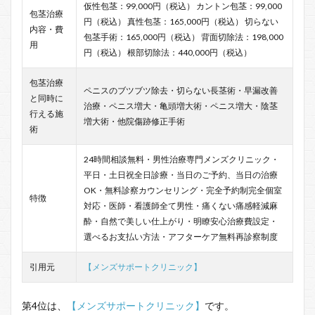
仮性包茎：99,000円（税込） カントン包茎：99,000
包茎治療
円（税込） 真性包茎：165,000円（税込） 切らない
内容・費
包茎手術：165,000円（税込） 背面切除法：198,000
用
円（税込） 根部切除法：440,000円（税込）
包茎治療
ペニスのブツブツ除去・切らない長茎術・早漏改善
と同時に
治療・ペニス増大・亀頭増大術・ペニス増大・陰茎
行える施
増大術・他院傷跡修正手術
術
24時間相談無料・男性治療専門メンズクリニック・
平日・土日祝全日診療・当日のご予約、当日の治療
OK・無料診察カウンセリング・完全予約制完全個室
特徴
対応・医師・看護師全て男性・痛くない痛感軽減麻
酔・自然で美しい仕上がり・明瞭安心治療費設定・
選べるお支払い方法・アフターケア無料再診察制度
引用元
【メンズサポートクリニック】
第4位は、
【メンズサポートクリニック】
です。