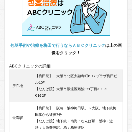
包茎手術や治療を梅田で行うならＡＢＣクリニック
は上の画
像をクリック！
ABCクリニックの詳細
【梅田院】 大阪市北区太融寺町8-17 プラザ梅田ビ
ル10F
所在地
【なんば院】大阪市浪速区難波中1丁目3-1 RE－
016 2F
【梅田院】 阪急・阪神梅田駅、JR大阪、地下鉄梅
田駅から徒歩7分
最寄駅
【なんば院】地下鉄・南海：なんば駅、阪神・近
鉄：大阪難波駅、JR：JR難波駅