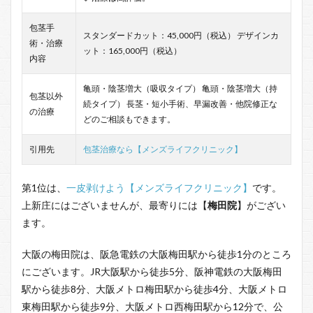
包茎手
スタンダードカット：45,000円（税込） デザインカ
術・治療
ット：165,000円（税込）
内容
亀頭・陰茎増大（吸収タイプ） 亀頭・陰茎増大（持
包茎以外
続タイプ） 長茎・短小手術、早漏改善・他院修正な
の治療
どのご相談もできます。
引用先
包茎治療なら【メンズライフクリニック】
第1位は、
一皮剥けよう【メンズライフクリニック】
です。
上新庄にはございませんが、最寄りには【
梅田院
】がござい
ます。
大阪の梅田院は、阪急電鉄の大阪梅田駅から徒歩1分のところ
にございます。JR大阪駅から徒歩5分、阪神電鉄の大阪梅田
駅から徒歩8分、大阪メトロ梅田駅から徒歩4分、大阪メトロ
東梅田駅から徒歩9分、大阪メトロ西梅田駅から12分で、公