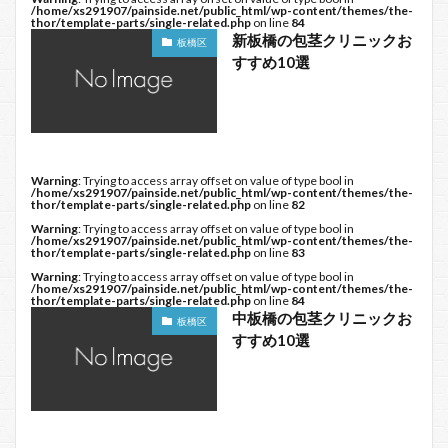
/home/xs291907/painside.net/public_html/wp-content/themes/the-
thor/template-parts/single-related.php
on line
84
新板橋の包茎クリニックお
板橋区
すすめ10選
Warning
: Trying to access array offset on value of type bool in
/home/xs291907/painside.net/public_html/wp-content/themes/the-
thor/template-parts/single-related.php
on line
82
Warning
: Trying to access array offset on value of type bool in
/home/xs291907/painside.net/public_html/wp-content/themes/the-
thor/template-parts/single-related.php
on line
83
Warning
: Trying to access array offset on value of type bool in
/home/xs291907/painside.net/public_html/wp-content/themes/the-
thor/template-parts/single-related.php
on line
84
中板橋の包茎クリニックお
板橋区
すすめ10選