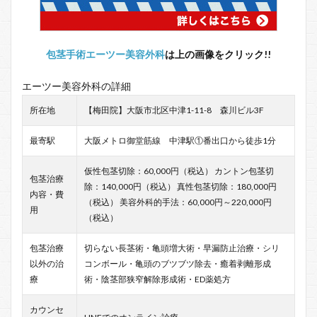
包茎手術エーツー美容外科
は上の画像をクリック!!
エーツー美容外科の詳細
所在地
【梅田院】大阪市北区中津1-11-8 森川ビル3F
最寄駅
大阪メトロ御堂筋線 中津駅①番出口から徒歩1分
仮性包茎切除：60,000円（税込） カントン包茎切
包茎治療
除：140,000円（税込） 真性包茎切除：180,000円
内容・費
（税込） 美容外科的手法：60,000円～220,000円
用
（税込）
包茎治療
切らない長茎術・亀頭増大術・早漏防止治療・シリ
以外の治
コンボール・亀頭のブツブツ除去・癒着剥離形成
療
術・陰茎部狭窄解除形成術・ED薬処方
カウンセ