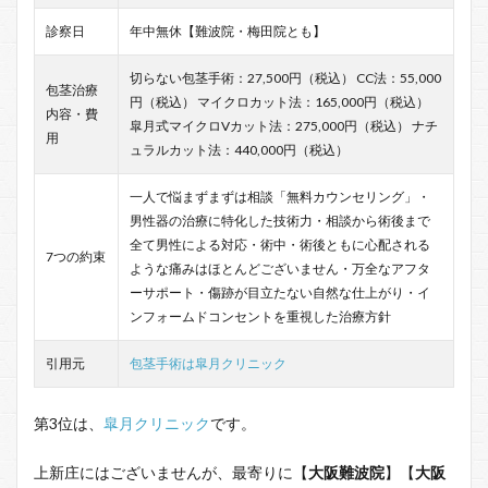
診察日
年中無休【難波院・梅田院とも】
切らない包茎手術：27,500円（税込） CC法：55,000
包茎治療
円（税込） マイクロカット法：165,000円（税込）
内容・費
皐月式マイクロVカット法：275,000円（税込） ナチ
用
ュラルカット法：440,000円（税込）
一人で悩まずまずは相談「無料カウンセリング」・
男性器の治療に特化した技術力・相談から術後まで
全て男性による対応・術中・術後ともに心配される
7つの約束
ような痛みはほとんどございません・万全なアフタ
ーサポート・傷跡が目立たない自然な仕上がり・イ
ンフォームドコンセントを重視した治療方針
引用元
包茎手術は皐月クリニック
第3位は、
皐月クリニック
です。
上新庄にはございませんが、最寄りに【
大阪難波院
】【
大阪