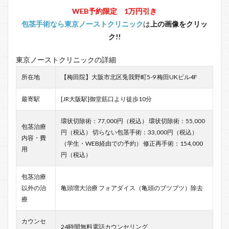
WEB予約限定 1万円引き
包茎手術なら東京ノーストクリニック
は
上の画像をクリッ
ク!!
東京ノーストクリニックの詳細
所在地
【梅田院】大阪市北区兎我野町5-9 梅田UKビル4F
最寄駅
[JR大阪駅]御堂筋口より徒歩10分
環状切除術：77,000円（税込） 環状切除術：55,000
包茎治療
円（税込） 切らない包茎手術：33,000円（税込）
内容・費
（学生・WEB経由での予約） 修正再手術：154,000
用
円（税込）
包茎治療
以外の治
亀頭増大治療 フォアダイス（亀頭のブツブツ）除去
療
カウンセ
24時間無料電話カウンセリング