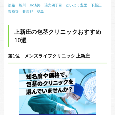
淡路
相川
JR淡路
瑞光四丁目
だいどう豊里
下新庄
崇禅寺
井高野
柴島
上新庄の包茎クリニックおすすめ
10選
第1位 メンズライフクリニック 上新庄