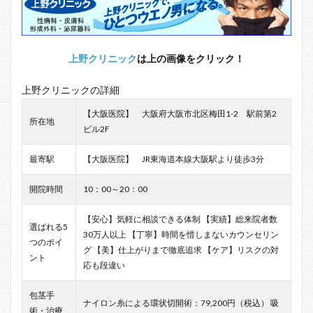
上野クリニック
は上の画像をクリック！
上野クリニックの詳細
【大阪医院】 大阪府大阪市北区梅田1-2 駅前第2
所在地
ビル2F
最寄駅
【大阪医院】 JR東海道本線大阪駅より徒歩3分
開院時間
10：00～20：00
【安心】気軽に相談できる体制 【実績】総来院者数
選ばれる5
30万人以上 【丁寧】時間を惜しまないカウンセリン
つのポイ
グ 【美】仕上がりまで徹底追求 【ケア】リスクの対
ント
応も段違い
包茎手
ナイロン糸による環状切開術：79,200円（税込） 吸
術・治療