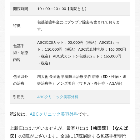
開院時間
10：00～20：00【両院とも】
包茎治療料金にはブツブツ除去も含まれておりま
特徴
す。
ABC式CSカット：55,000円（税込） ABC式Sカッ
包茎手
ト：110,000円（税込） ABC式真性包茎：165,000円
術・治療
（税込） ABC式カントン包茎Sカット：165,000円
内容
（税込）
包茎以外
増大術 長茎術 早漏防止治療 男性治療（ED・性病・避
の治療
妊治療等） メンズ美容（ワキガ・多汗症・AGA等）
引用先
ABCクリニック美容外科
第2位は、
ABCクリニック美容外科
です。
上新庄にはございませんが、最寄りには【
梅田院
】【
なんば
院
】の2院がございます。全国に17院展開する包茎手術専門