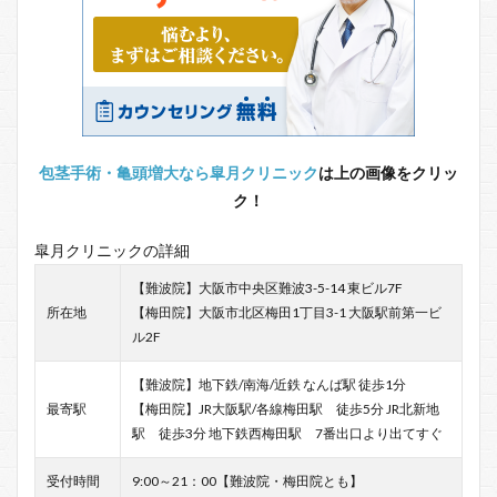
包茎手術・亀頭増大なら皐月クリニック
は上の画像をクリッ
ク！
皐月クリニックの詳細
【難波院】大阪市中央区難波3-5-14 東ビル7F
所在地
【梅田院】大阪市北区梅田1丁目3-1 大阪駅前第一ビ
ル2F
【難波院】地下鉄/南海/近鉄 なんば駅 徒歩1分
最寄駅
【梅田院】JR大阪駅/各線梅田駅 徒歩5分 JR北新地
駅 徒歩3分 地下鉄西梅田駅 7番出口より出てすぐ
受付時間
9:00～21：00【難波院・梅田院とも】