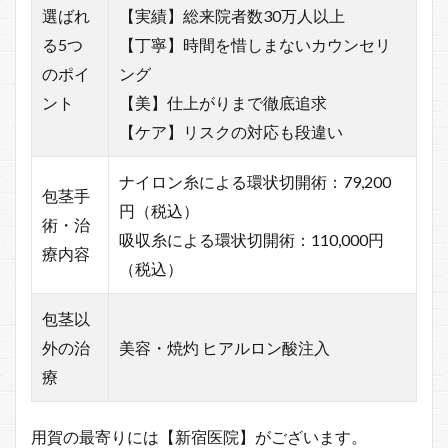
選ばれ
【実績】総来院者数30万人以上
る5つ
【丁寧】時間を惜しまないカウンセリ
のポイ
ング
ント
【美】仕上がりまで徹底追求
【ケア】リスクの対応も段違い
ナイロン糸による環状切開術：79,200
包茎手
円（税込）
術・治
吸収糸による環状切開術：110,000円
療内容
（税込）
包茎以
外の治
美容・焼灼 ヒアルロン酸注入
療
用賀の最寄りには【新宿医院】がございます。