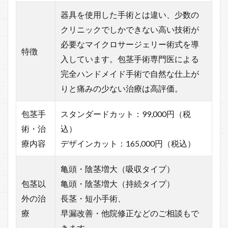
器具を使用した手術とは違い、少数の
クリニックでしかできない高い技術が
必要なマイクロサージェリー術式を導
特徴
入しています。包茎手術専門医による
完全ハンドメイド手術で自然な仕上が
りと痛みの少ない治療は高評価。
包茎手
スタンダードカット：99,000円（税
術・治
込）
療内容
デザインカット：165,000円（税込）
亀頭・陰茎増大（吸収タイプ）
包茎以
亀頭・陰茎増大（持続タイプ）
外の治
長茎・短小手術、
療
早漏改善・他院修正などのご相談もで
きます。