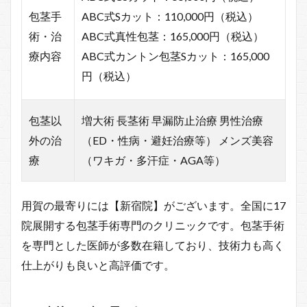
包茎手
ABC式Sカット：110,000円（税込）
術・治
ABC式真性包茎：165,000円（税込）
療内容
ABC式カントン包茎Sカット：165,000
円（税込）
包茎以
増大術 長茎術 早漏防止治療 男性治療
外の治
（ED・性病・避妊治療等） メンズ美容
療
（ワキガ・多汗症・AGA等）
用賀の最寄りには【新宿院】がございます。全国に17
院展開する包茎手術専門のクリニックです。包茎手術
を専門とした医師が多数在籍しており、技術力も高く
仕上がりも良いと高評価です。