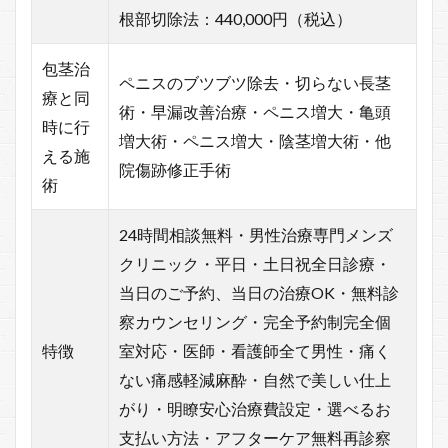
根部切除法：440,000円（税込）
包茎治
ペニスのブツブツ除去・切らない長茎
療と同
術・早漏改善治療・ペニス増大・亀頭
時に行
増大術・ペニス増大・陰茎増大術・他
える施
院傷跡修正手術
術
24時間相談無料・男性治療専門メンズ
クリニック・平日・土日祝全日診療・
当日のご予約、当日の治療OK・無料診
察カウンセリング・完全予約制完全個
特徴
室対応・医師・看護師全て男性・痛く
ない痛感軽減麻酔・自然で美しい仕上
がり・明瞭安心治療費設定・選べるお
支払い方法・アフターケア無料再診察