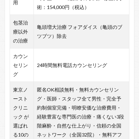
用
術：154,000円（税込）
包茎治
亀頭増大治療 フォアダイス（亀頭のブ
療以外
ツブツ）除去
の治療
カウン
セリン
24時間無料電話カウンセリング
グ
東京ノ
匿名OK相談無料・無料カウンセリン
ースト
グ・医師・スタッフ全て男性・完全予
クリニ
約制個室完備・明瞭安価な治療費用・
ック が
経験豊富な専門医の治療・痛くない3段
選ばれ
階麻酔・自然な仕上がり・信頼の全国
る10の
ネットワーク（全国32院）・無料アフ