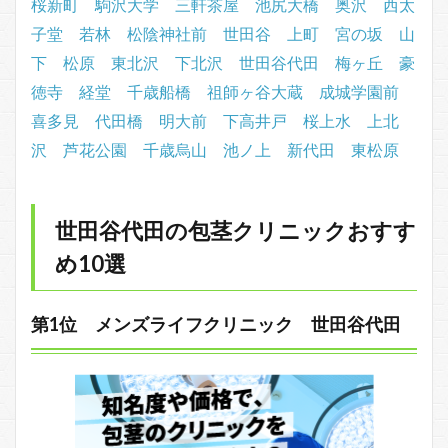
桜新町
駒沢大学
三軒茶屋
池尻大橋
奥沢
西太
子堂
若林
松陰神社前
世田谷
上町
宮の坂
山
下
松原
東北沢
下北沢
世田谷代田
梅ヶ丘
豪
徳寺
経堂
千歳船橋
祖師ヶ谷大蔵
成城学園前
喜多見
代田橋
明大前
下高井戸
桜上水
上北
沢
芦花公園
千歳烏山
池ノ上
新代田
東松原
世田谷代田の包茎クリニックおすす
め10選
第1位 メンズライフクリニック 世田谷代田