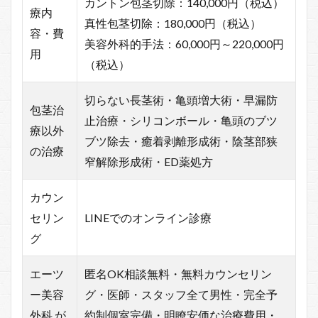
カントン包茎切除：140,000円（税込）
療内
真性包茎切除：180,000円（税込）
容・費
美容外科的手法：60,000円～220,000円
用
（税込）
切らない長茎術・亀頭増大術・早漏防
包茎治
止治療・シリコンボール・亀頭のブツ
療以外
ブツ除去・癒着剥離形成術・陰茎部狭
の治療
窄解除形成術・ED薬処方
カウン
セリン
LINEでのオンライン診療
グ
エーツ
匿名OK相談無料・無料カウンセリン
ー美容
グ・医師・スタッフ全て男性・完全予
外科 が
約制個室完備・明瞭安価な治療費用・