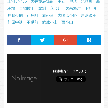
王洲アイル
大井競馬場前
中延
戸越
北品川
新
馬場
青物横丁
鮫洲
立会川
大森海岸
下神明
戸越公園
荏原町
旗の台
大崎広小路
戸越銀座
荏原中延
不動前
武蔵小山
西小山
最新情報をチェックしよう！