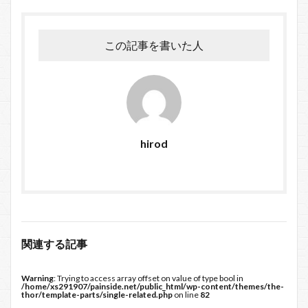
この記事を書いた人
hirod
関連する記事
Warning
: Trying to access array offset on value of type bool in
/home/xs291907/painside.net/public_html/wp-content/themes/the-
thor/template-parts/single-related.php
on line
82