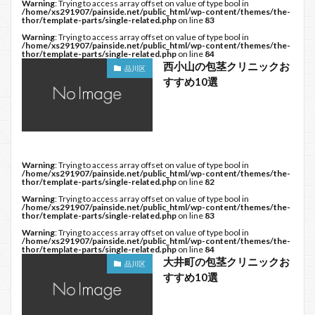
Warning
: Trying to access array offset on value of type bool in
/home/xs291907/painside.net/public_html/wp-content/themes/the-
thor/template-parts/single-related.php
on line
83
Warning
: Trying to access array offset on value of type bool in
/home/xs291907/painside.net/public_html/wp-content/themes/the-
thor/template-parts/single-related.php
on line
84
西小山の包茎クリニックお
品川区
すすめ10選
Warning
: Trying to access array offset on value of type bool in
/home/xs291907/painside.net/public_html/wp-content/themes/the-
thor/template-parts/single-related.php
on line
82
Warning
: Trying to access array offset on value of type bool in
/home/xs291907/painside.net/public_html/wp-content/themes/the-
thor/template-parts/single-related.php
on line
83
Warning
: Trying to access array offset on value of type bool in
/home/xs291907/painside.net/public_html/wp-content/themes/the-
thor/template-parts/single-related.php
on line
84
大井町の包茎クリニックお
品川区
すすめ10選