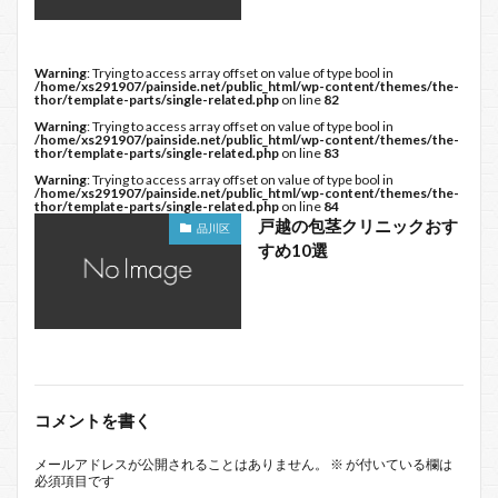
Warning
: Trying to access array offset on value of type bool in
/home/xs291907/painside.net/public_html/wp-content/themes/the-
thor/template-parts/single-related.php
on line
82
Warning
: Trying to access array offset on value of type bool in
/home/xs291907/painside.net/public_html/wp-content/themes/the-
thor/template-parts/single-related.php
on line
83
Warning
: Trying to access array offset on value of type bool in
/home/xs291907/painside.net/public_html/wp-content/themes/the-
thor/template-parts/single-related.php
on line
84
戸越の包茎クリニックおす
品川区
すめ10選
コメントを書く
メールアドレスが公開されることはありません。
※
が付いている欄は
必須項目です