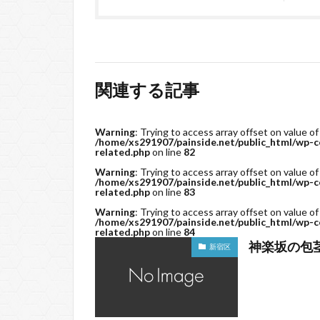
関連する記事
Warning
: Trying to access array offset on value of
/home/xs291907/painside.net/public_html/wp-c
related.php
on line
82
Warning
: Trying to access array offset on value of
/home/xs291907/painside.net/public_html/wp-c
related.php
on line
83
Warning
: Trying to access array offset on value of
/home/xs291907/painside.net/public_html/wp-c
related.php
on line
84
神楽坂の包
新宿区