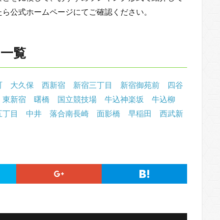
たら公式ホームページにてご確認ください。
ク一覧
町
大久保
西新宿
新宿三丁目
新宿御苑前
四谷
東新宿
曙橋
国立競技場
牛込神楽坂
牛込柳
五丁目
中井
落合南長崎
面影橋
早稲田
西武新