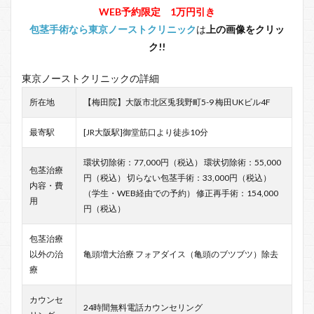
WEB予約限定 1万円引き
包茎手術なら東京ノーストクリニック
は
上の画像をクリッ
ク!!
東京ノーストクリニックの詳細
所在地
【梅田院】大阪市北区兎我野町5-9 梅田UKビル4F
最寄駅
[JR大阪駅]御堂筋口より徒歩10分
環状切除術：77,000円（税込） 環状切除術：55,000
包茎治療
円（税込） 切らない包茎手術：33,000円（税込）
内容・費
（学生・WEB経由での予約） 修正再手術：154,000
用
円（税込）
包茎治療
以外の治
亀頭増大治療 フォアダイス（亀頭のブツブツ）除去
療
カウンセ
24時間無料電話カウンセリング