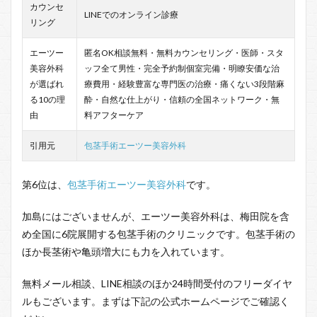
カウンセ
LINEでのオンライン診療
リング
エーツー
匿名OK相談無料・無料カウンセリング・医師・スタ
美容外科
ッフ全て男性・完全予約制個室完備・明瞭安価な治
が選ばれ
療費用・経験豊富な専門医の治療・痛くない3段階麻
る10の理
酔・自然な仕上がり・信頼の全国ネットワーク・無
由
料アフターケア
引用元
包茎手術エーツー美容外科
第6位は、
包茎手術エーツー美容外科
です。
加島にはございませんが、エーツー美容外科は、梅田院を含
め全国に6院展開する包茎手術のクリニックです。包茎手術の
ほか長茎術や亀頭増大にも力を入れています。
無料メール相談、LINE相談のほか24時間受付のフリーダイヤ
ルもございます。まずは下記の公式ホームページでご確認く