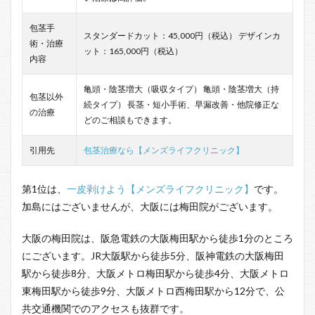
包茎手
スタンダードカット：45,000円（税込） デザインカ
術・治療
ット：165,000円（税込）
内容
亀頭・陰茎増大（吸収タイプ） 亀頭・陰茎増大（持
包茎以外
続タイプ） 長茎・短小手術、早漏改善・他院修正な
の治療
どのご相談もできます。
引用先
包茎治療なら【メンズライフクリニック】
第1位は、
一皮剥けよう【メンズライフクリニック】
です。
加島にはございませんが、大阪には梅田院がございます。
大阪の梅田院は、阪急電鉄の大阪梅田駅から徒歩1分のところ
にございます。JR大阪駅から徒歩5分、阪神電鉄の大阪梅田
駅から徒歩8分、大阪メトロ梅田駅から徒歩4分、大阪メトロ
東梅田駅から徒歩9分、大阪メトロ西梅田駅から12分で、公
共交通機関でのアクセスも抜群です。