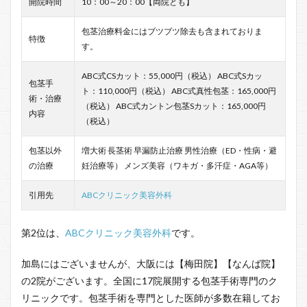
開院時間
10：00～20：00【両院とも】
包茎治療料金にはブツブツ除去も含まれておりま
特徴
す。
ABC式CSカット：55,000円（税込） ABC式Sカッ
包茎手
ト：110,000円（税込） ABC式真性包茎：165,000円
術・治療
（税込） ABC式カントン包茎Sカット：165,000円
内容
（税込）
包茎以外
増大術 長茎術 早漏防止治療 男性治療（ED・性病・避
の治療
妊治療等） メンズ美容（ワキガ・多汗症・AGA等）
引用先
ABCクリニック美容外科
第2位は、
ABCクリニック美容外科
です。
加島にはございませんが、大阪には【梅田院】【なんば院】
の2院がございます。全国に17院展開する包茎手術専門のク
リニックです。包茎手術を専門とした医師が多数在籍してお