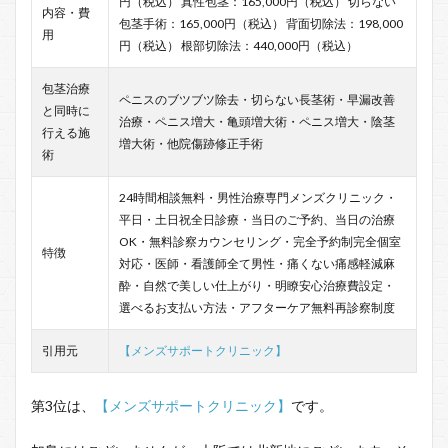
円（税込） 真性包茎：165,000円（税込） 切らない
内容・費
包茎手術：165,000円（税込） 背面切除法：198,000
用
円（税込） 根部切除法：440,000円（税込）
包茎治療
ペニスのブツブツ除去・切らない長茎術・早漏改善
と同時に
治療・ペニス増大・亀頭増大術・ペニス増大・陰茎
行える施
増大術・他院傷跡修正手術
術
24時間相談無料・男性治療専門メンズクリニック・
平日・土日祝全日診療・当日のご予約、当日の治療
OK・無料診察カウンセリング・完全予約制完全個室
特徴
対応・医師・看護師全て男性・痛くない痛感軽減麻
酔・自然で美しい仕上がり・明瞭安心治療費設定・
選べるお支払い方法・アフターケア無料再診察制度
引用元
【メンズサポートクリニック】
第3位は、
【メンズサポートクリニック】
です。