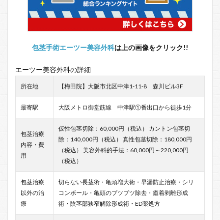
包茎手術エーツー美容外科
は上の画像をクリック!!
エーツー美容外科の詳細
所在地
【梅田院】大阪市北区中津1-11-8 森川ビル3F
最寄駅
大阪メトロ御堂筋線 中津駅①番出口から徒歩1分
仮性包茎切除：60,000円（税込） カントン包茎切
包茎治療
除：140,000円（税込） 真性包茎切除：180,000円
内容・費
（税込） 美容外科的手法：60,000円～220,000円
用
（税込）
包茎治療
切らない長茎術・亀頭増大術・早漏防止治療・シリ
以外の治
コンボール・亀頭のブツブツ除去・癒着剥離形成
療
術・陰茎部狭窄解除形成術・ED薬処方