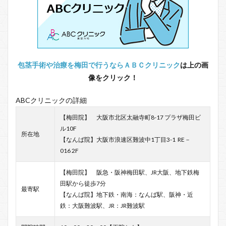
包茎手術や治療を梅田で行うならＡＢＣクリニック
は上の画
像をクリック！
ABCクリニックの詳細
【梅田院】 大阪市北区太融寺町8-17 プラザ梅田ビ
ル10F
所在地
【なんば院】大阪市浪速区難波中1丁目3-1 RE－
016 2F
【梅田院】 阪急・阪神梅田駅、JR大阪、地下鉄梅
田駅から徒歩7分
最寄駅
【なんば院】地下鉄・南海：なんば駅、阪神・近
鉄：大阪難波駅、JR：JR難波駅