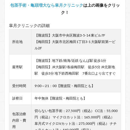
包茎手術・亀頭増大なら皐月クリニック
は上の画像をクリッ
ク！
皐月クリニックの詳細
【難波院】大阪市中央区難波3-5-14 東ビル7F
所在地
【梅田院】大阪市北区梅田1丁目3-1 大阪駅前第一ビ
ル2F
【難波院】地下鉄/南海/近鉄 なんば駅 徒歩1分
最寄駅
【梅田院】JR大阪駅/各線梅田駅 徒歩5分 JR北新地
駅 徒歩3分 地下鉄西梅田駅 7番出口より出てすぐ
受付時間
9:00～21：00【難波院・梅田院とも】
診察日
年中無休【難波院・梅田院とも】
切らない包茎手術：27,500円（税込） CC法：55,000
包茎治療
円（税込） マイクロカット法：165,000円（税込）
内容・費
皐月式マイクロVカット法：275,000円（税込） ナチ
用
ュラルカット法：440,000円（税込）