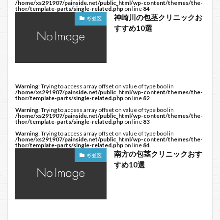
/home/xs291907/painside.net/public_html/wp-content/themes/the-
thor/template-parts/single-related.php
on line
84
神崎川の包茎クリニックお
杉並区
すすめ10選
Warning
: Trying to access array offset on value of type bool in
/home/xs291907/painside.net/public_html/wp-content/themes/the-
thor/template-parts/single-related.php
on line
82
Warning
: Trying to access array offset on value of type bool in
/home/xs291907/painside.net/public_html/wp-content/themes/the-
thor/template-parts/single-related.php
on line
83
Warning
: Trying to access array offset on value of type bool in
/home/xs291907/painside.net/public_html/wp-content/themes/the-
thor/template-parts/single-related.php
on line
84
南方の包茎クリニックおす
杉並区
すめ10選