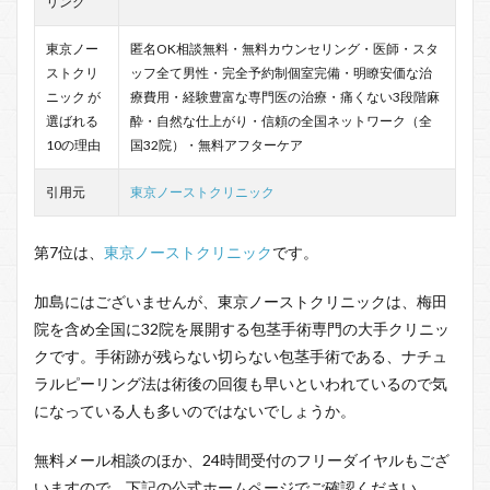
リング
東京ノー
匿名OK相談無料・無料カウンセリング・医師・スタ
ストクリ
ッフ全て男性・完全予約制個室完備・明瞭安価な治
ニック が
療費用・経験豊富な専門医の治療・痛くない3段階麻
選ばれる
酔・自然な仕上がり・信頼の全国ネットワーク（全
10の理由
国32院）・無料アフターケア
引用元
東京ノーストクリニック
第7位は、
東京ノーストクリニック
です。
加島にはございませんが、東京ノーストクリニックは、梅田
院を含め全国に32院を展開する包茎手術専門の大手クリニッ
クです。手術跡が残らない切らない包茎手術である、ナチュ
ラルピーリング法は術後の回復も早いといわれているので気
になっている人も多いのではないでしょうか。
無料メール相談のほか、24時間受付のフリーダイヤルもござ
いますので、下記の公式ホームページでご確認ください。