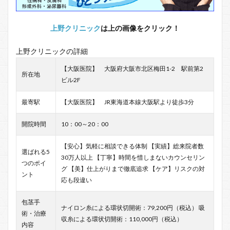
上野クリニック
は上の画像をクリック！
上野クリニックの詳細
【大阪医院】 大阪府大阪市北区梅田1-2 駅前第2
所在地
ビル2F
最寄駅
【大阪医院】 JR東海道本線大阪駅より徒歩3分
開院時間
10：00～20：00
【安心】気軽に相談できる体制 【実績】総来院者数
選ばれる5
30万人以上 【丁寧】時間を惜しまないカウンセリン
つのポイ
グ 【美】仕上がりまで徹底追求 【ケア】リスクの対
ント
応も段違い
包茎手
ナイロン糸による環状切開術：79,200円（税込） 吸
術・治療
収糸による環状切開術：110,000円（税込）
内容