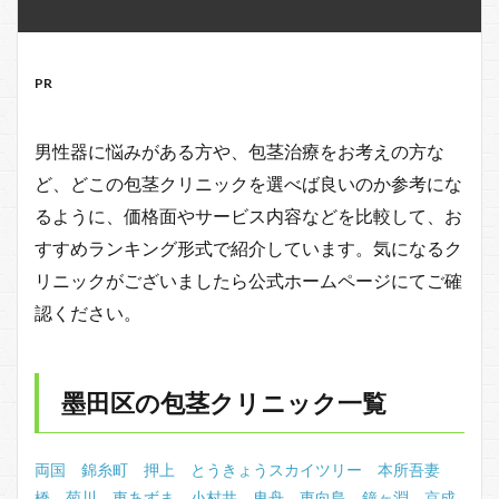
PR
男性器に悩みがある方や、包茎治療をお考えの方な
ど、どこの包茎クリニックを選べば良いのか参考にな
るように、価格面やサービス内容などを比較して、お
すすめランキング形式で紹介しています。気になるク
リニックがございましたら公式ホームページにてご確
認ください。
墨田区の包茎クリニック一覧
両国
錦糸町
押上
とうきょうスカイツリー
本所吾妻
橋
菊川
東あずま
小村井
曳舟
東向島
鐘ヶ淵
京成