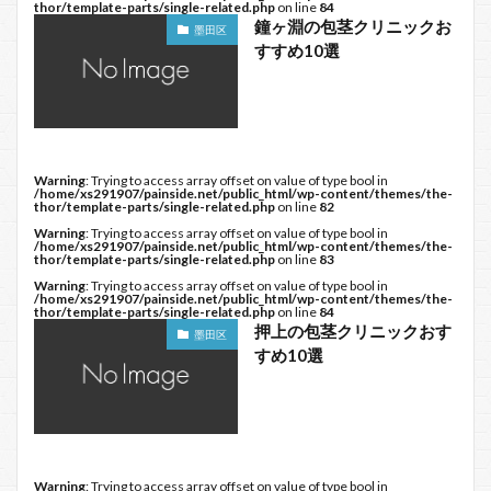
thor/template-parts/single-related.php
on line
84
鐘ヶ淵の包茎クリニックお
墨田区
すすめ10選
Warning
: Trying to access array offset on value of type bool in
/home/xs291907/painside.net/public_html/wp-content/themes/the-
thor/template-parts/single-related.php
on line
82
Warning
: Trying to access array offset on value of type bool in
/home/xs291907/painside.net/public_html/wp-content/themes/the-
thor/template-parts/single-related.php
on line
83
Warning
: Trying to access array offset on value of type bool in
/home/xs291907/painside.net/public_html/wp-content/themes/the-
thor/template-parts/single-related.php
on line
84
押上の包茎クリニックおす
墨田区
すめ10選
Warning
: Trying to access array offset on value of type bool in