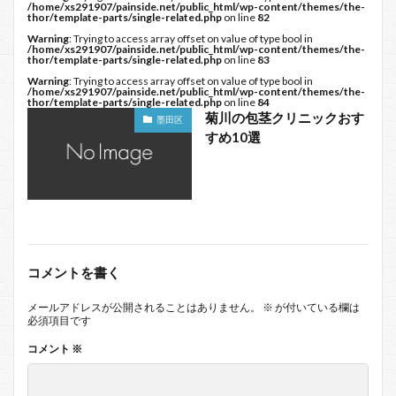
/home/xs291907/painside.net/public_html/wp-content/themes/the-
thor/template-parts/single-related.php
on line
82
Warning
: Trying to access array offset on value of type bool in
/home/xs291907/painside.net/public_html/wp-content/themes/the-
thor/template-parts/single-related.php
on line
83
Warning
: Trying to access array offset on value of type bool in
/home/xs291907/painside.net/public_html/wp-content/themes/the-
thor/template-parts/single-related.php
on line
84
菊川の包茎クリニックおす
墨田区
すめ10選
コメントを書く
メールアドレスが公開されることはありません。
※
が付いている欄は
必須項目です
コメント
※