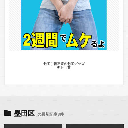
包茎手術不要の包茎グッズ
キトー君
墨田区
の最新記事8件