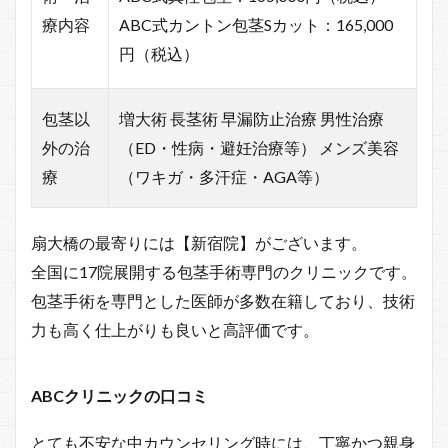
療内容
ABC式カントン包茎Sカット：165,000
円（税込）
包茎以
増大術 長茎術 早漏防止治療 男性治療
外の治
（ED・性病・避妊治療等） メンズ美容
療
（ワキガ・多汗症・AGA等）
扇大橋の最寄りには【新宿院】がございます。
全国に17院展開する包茎手術専門のクリニックです。
包茎手術を専門とした医師が多数在籍しており、技術
力も高く仕上がりも良いと高評価です。
ABCクリニックの口コミ
とても不安な中カウンセリング時には、丁寧かつ親身