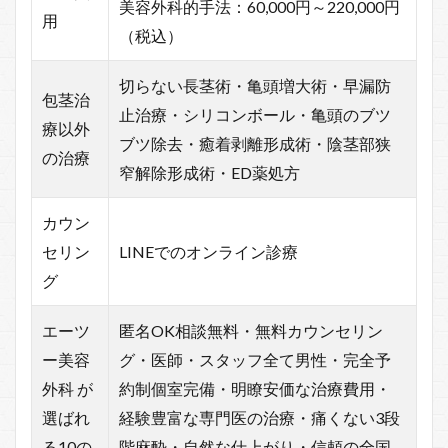
美容外科的手法：60,000円～220,000円
用
（税込）
切らない長茎術・亀頭増大術・早漏防
包茎治
止治療・シリコンボール・亀頭のブツ
療以外
ブツ除去・癒着剥離形成術・陰茎部狭
の治療
窄解除形成術・ED薬処方
カウン
セリン
LINEでのオンライン診療
グ
エーツ
匿名OK相談無料・無料カウンセリン
ー美容
グ・医師・スタッフ全て男性・完全予
外科 が
約制個室完備・明瞭安価な治療費用・
選ばれ
経験豊富な専門医の治療・痛くない3段
る10の
階麻酔・自然な仕上がり・信頼の全国