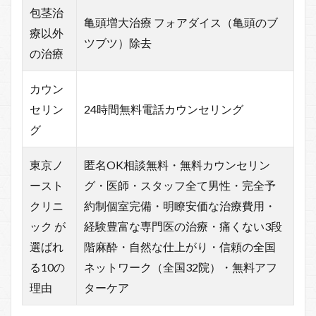
包茎治
亀頭増大治療 フォアダイス（亀頭のブ
療以外
ツブツ）除去
の治療
カウン
セリン
24時間無料電話カウンセリング
グ
東京ノ
匿名OK相談無料・無料カウンセリン
ースト
グ・医師・スタッフ全て男性・完全予
クリニ
約制個室完備・明瞭安価な治療費用・
ック が
経験豊富な専門医の治療・痛くない3段
選ばれ
階麻酔・自然な仕上がり・信頼の全国
る10の
ネットワーク（全国32院）・無料アフ
理由
ターケア