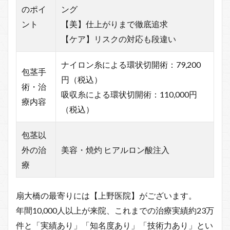
のポイ
ング
ント
【美】仕上がりまで徹底追求
【ケア】リスクの対応も段違い
ナイロン糸による環状切開術：79,200
包茎手
円（税込）
術・治
吸収糸による環状切開術：110,000円
療内容
（税込）
包茎以
外の治
美容・焼灼 ヒアルロン酸注入
療
扇大橋の最寄りには【上野医院】がございます。
年間10,000人以上が来院、これまでの治療実績約23万
件と「実績あり」「知名度あり」「技術力あり」とい