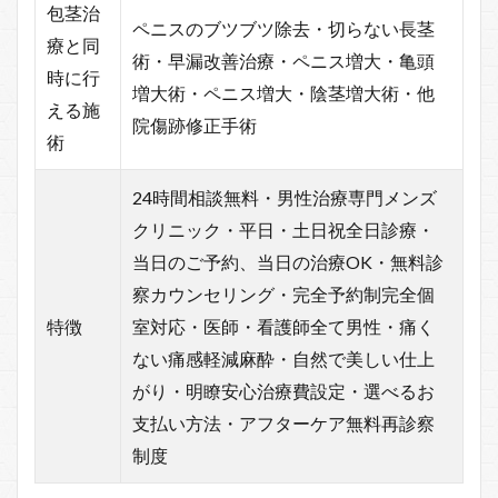
包茎治
ペニスのブツブツ除去・切らない長茎
療と同
術・早漏改善治療・ペニス増大・亀頭
時に行
増大術・ペニス増大・陰茎増大術・他
える施
院傷跡修正手術
術
24時間相談無料・男性治療専門メンズ
クリニック・平日・土日祝全日診療・
当日のご予約、当日の治療OK・無料診
察カウンセリング・完全予約制完全個
特徴
室対応・医師・看護師全て男性・痛く
ない痛感軽減麻酔・自然で美しい仕上
がり・明瞭安心治療費設定・選べるお
支払い方法・アフターケア無料再診察
制度