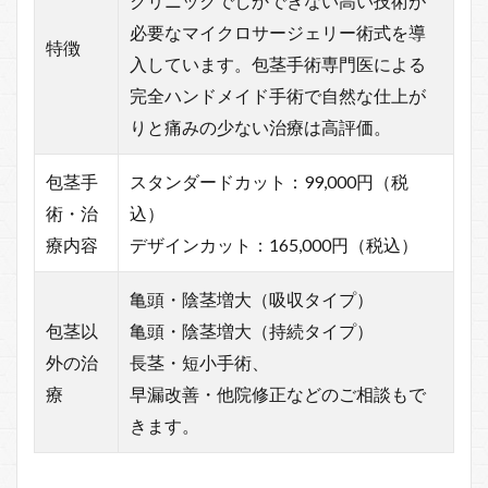
クリニックでしかできない高い技術が
必要なマイクロサージェリー術式を導
特徴
入しています。包茎手術専門医による
完全ハンドメイド手術で自然な仕上が
りと痛みの少ない治療は高評価。
包茎手
スタンダードカット：99,000円（税
術・治
込）
療内容
デザインカット：165,000円（税込）
亀頭・陰茎増大（吸収タイプ）
包茎以
亀頭・陰茎増大（持続タイプ）
外の治
長茎・短小手術、
療
早漏改善・他院修正などのご相談もで
きます。