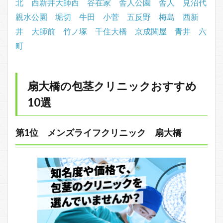
北
西新井大師西
谷在家
舎人公園
舎人
見沼代
親水公園
堀切
牛田
小菅
五反野
梅島
西新
井
大師前
竹ノ塚
千住大橋
京成関屋
青井
六
町
扇大橋の包茎クリニックおすすめ
10選
第1位 メンズライフクリニック 扇大橋