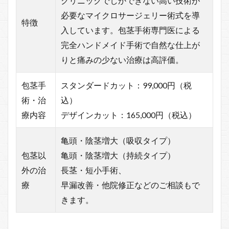
クリニックでしかできない高い技術が
必要なマイクロサージェリー術式を導
特徴
入しています。包茎手術専門医による
完全ハンドメイド手術で自然な仕上が
りと痛みの少ない治療は高評価。
包茎手
スタンダードカット：99,000円（税
術・治
込）
療内容
デザインカット：165,000円（税込）
亀頭・陰茎増大（吸収タイプ）
包茎以
亀頭・陰茎増大（持続タイプ）
外の治
長茎・短小手術、
療
早漏改善・他院修正などのご相談もで
きます。