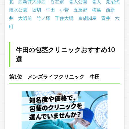
北
西新井大師西
谷在家
舎人公園
舎人
見沼代
親水公園
堀切
牛田
小菅
五反野
梅島
西新
井
大師前
竹ノ塚
千住大橋
京成関屋
青井
六
町
牛田の包茎クリニックおすすめ10
選
第1位 メンズライフクリニック 牛田