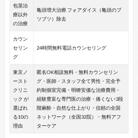
包茎治
亀頭増大治療 フォアダイス（亀頭のブ
療以外
ツブツ）除去
の治療
カウン
セリン
24時間無料電話カウンセリング
グ
東京ノ
匿名OK相談無料・無料カウンセリン
ースト
グ・医師・スタッフ全て男性・完全予
クリニ
約制個室完備・明瞭安価な治療費用・
ック が
経験豊富な専門医の治療・痛くない3段
選ばれ
階麻酔・自然な仕上がり・信頼の全国
る10の
ネットワーク（全国32院）・無料アフ
理由
ターケア