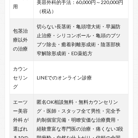
美容外科的手法：60,000円～220,000円
用
（税込）
切らない長茎術・亀頭増大術・早漏防
包茎治
止治療・シリコンボール・亀頭のブツ
療以外
ブツ除去・癒着剥離形成術・陰茎部狭
の治療
窄解除形成術・ED薬処方
カウン
セリン
LINEでのオンライン診療
グ
エーツ
匿名OK相談無料・無料カウンセリン
ー美容
グ・医師・スタッフ全て男性・完全予
外科 が
約制個室完備・明瞭安価な治療費用・
選ばれ
経験豊富な専門医の治療・痛くない3段
る10の
階麻酔・自然な仕上がり・信頼の全国