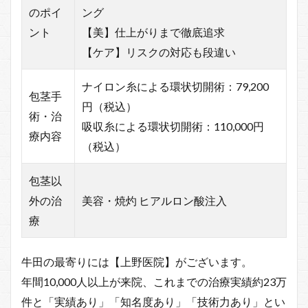
のポイ
ング
ント
【美】仕上がりまで徹底追求
【ケア】リスクの対応も段違い
ナイロン糸による環状切開術：79,200
包茎手
円（税込）
術・治
吸収糸による環状切開術：110,000円
療内容
（税込）
包茎以
外の治
美容・焼灼 ヒアルロン酸注入
療
牛田の最寄りには【上野医院】がございます。
年間10,000人以上が来院、これまでの治療実績約23万
件と「実績あり」「知名度あり」「技術力あり」とい