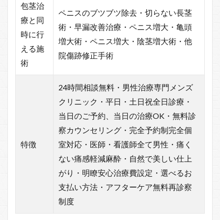
包茎治
ペニスのブツブツ除去・切らない長茎
療と同
術・早漏改善治療・ペニス増大・亀頭
時に行
増大術・ペニス増大・陰茎増大術・他
える施
院傷跡修正手術
術
24時間相談無料・男性治療専門メンズ
クリニック・平日・土日祝全日診療・
当日のご予約、当日の治療OK・無料診
察カウンセリング・完全予約制完全個
特徴
室対応・医師・看護師全て男性・痛く
ない痛感軽減麻酔・自然で美しい仕上
がり・明瞭安心治療費設定・選べるお
支払い方法・アフターケア無料再診察
制度