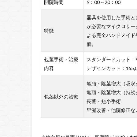
開院時間
9：00～20：00
器具を使用した手術と
が必要なマイクロサー
特徴
よる完全ハンドメイド
価。
包茎手術・治療
スタンダードカット：99
内容
デザインカット：165,
亀頭・陰茎増大（吸収
亀頭・陰茎増大（持続
包茎以外の治療
長茎・短小手術、
早漏改善・他院修正な