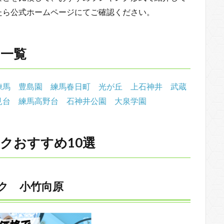
たら公式ホームページにてご確認ください。
ク一覧
練馬
豊島園
練馬春日町
光が丘
上石神井
武蔵
見台
練馬高野台
石神井公園
大泉学園
クおすすめ10選
ク 小竹向原