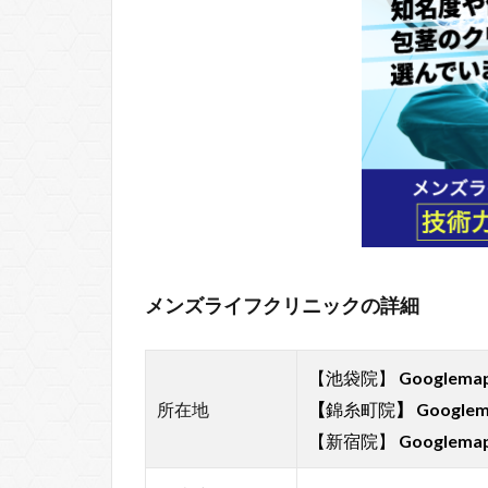
メンズライフクリニックの詳細
【池袋院】
Googlem
所在地
【
錦糸町院
】
Google
【新宿院】
Googlem