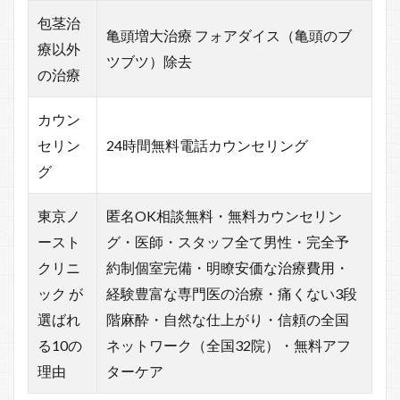
包茎治
亀頭増大治療 フォアダイス（亀頭のブ
療以外
ツブツ）除去
の治療
カウン
セリン
24時間無料電話カウンセリング
グ
東京ノ
匿名OK相談無料・無料カウンセリン
ースト
グ・医師・スタッフ全て男性・完全予
クリニ
約制個室完備・明瞭安価な治療費用・
ック が
経験豊富な専門医の治療・痛くない3段
選ばれ
階麻酔・自然な仕上がり・信頼の全国
る10の
ネットワーク（全国32院）・無料アフ
理由
ターケア