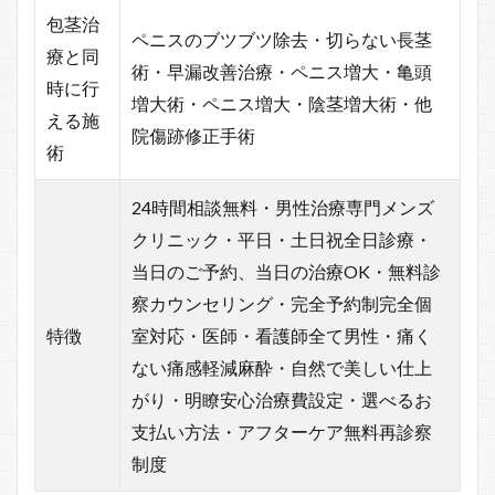
包茎治
ペニスのブツブツ除去・切らない長茎
療と同
術・早漏改善治療・ペニス増大・亀頭
時に行
増大術・ペニス増大・陰茎増大術・他
える施
院傷跡修正手術
術
24時間相談無料・男性治療専門メンズ
クリニック・平日・土日祝全日診療・
当日のご予約、当日の治療OK・無料診
察カウンセリング・完全予約制完全個
特徴
室対応・医師・看護師全て男性・痛く
ない痛感軽減麻酔・自然で美しい仕上
がり・明瞭安心治療費設定・選べるお
支払い方法・アフターケア無料再診察
制度