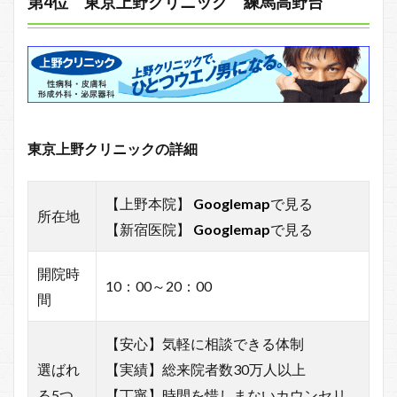
第4位 東京上野クリニック 練馬高野台
東京上野クリニックの詳細
【上野本院】
Googlemap
で見る
所在地
【新宿医院】
Googlemap
で見る
開院時
10：00～20：00
間
【安心】気軽に相談できる体制
選ばれ
【実績】総来院者数30万人以上
る5つ
【丁寧】時間を惜しまないカウンセリ