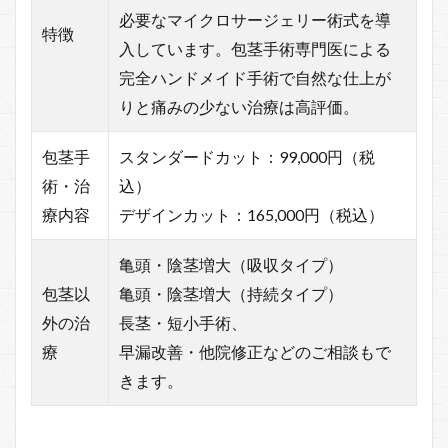
必要なマイクロサージェリー術式を導
特徴
入しています。包茎手術専門医による
完全ハンドメイド手術で自然な仕上が
りと痛みの少ない治療は高評価。
包茎手
スタンダードカット：99,000円（税
術・治
込）
療内容
デザインカット：165,000円（税込）
亀頭・陰茎増大（吸収タイプ）
包茎以
亀頭・陰茎増大（持続タイプ）
外の治
長茎・短小手術、
療
早漏改善・他院修正などのご相談もで
きます。