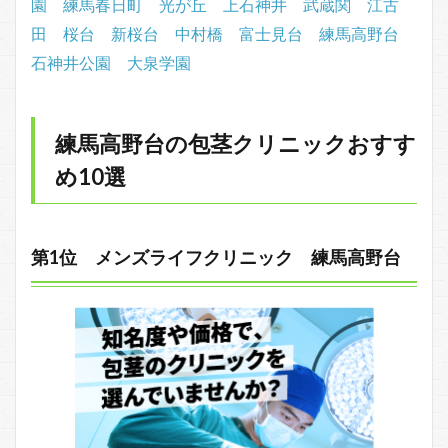
園
練馬春日町
光が丘
上石神井
武蔵関
江古
田
桜台
新桜台
中村橋
富士見台
練馬高野台
石神井公園
大泉学園
練馬高野台の包茎クリニックおすす
め10選
第1位 メンズライフクリニック 練馬高野台