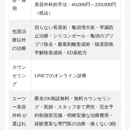
美容外科的手法：60,000円～220,000円
用
（税込）
切らない長茎術・亀頭増大術・早漏防
包茎治
止治療・シリコンボール・亀頭のブツ
療以外
ブツ除去・癒着剥離形成術・陰茎部狭
の治療
窄解除形成術・ED薬処方
カウン
セリン
LINEでのオンライン診療
グ
エーツ
匿名OK相談無料・無料カウンセリン
ー美容
グ・医師・スタッフ全て男性・完全予
外科 が
約制個室完備・明瞭安価な治療費用・
選ばれ
経験豊富な専門医の治療・痛くない3段