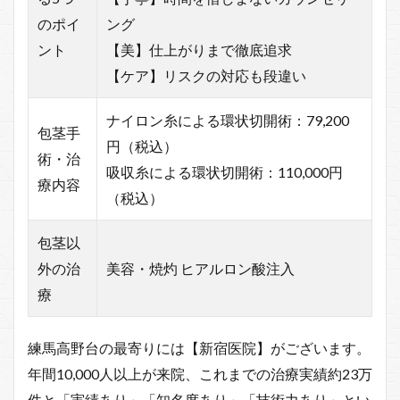
のポイ
ング
ント
【美】仕上がりまで徹底追求
【ケア】リスクの対応も段違い
ナイロン糸による環状切開術：79,200
包茎手
円（税込）
術・治
吸収糸による環状切開術：110,000円
療内容
（税込）
包茎以
外の治
美容・焼灼 ヒアルロン酸注入
療
練馬高野台の最寄りには【新宿医院】がございます。
年間10,000人以上が来院、これまでの治療実績約23万
件と「実績あり」「知名度あり」「技術力あり」とい