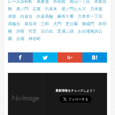
レール浜松町
表参道
外苑前
青山一丁目
赤坂見
附
虎ノ門
広尾
六本木
虎ノ門ヒルズ
乃木坂
赤坂
白金台
白金高輪
麻布十番
六本木一丁目
高輪台
泉岳寺
三田
大門
芝公園
御成門
赤羽
橋
汐留
竹芝
日の出
芝浦ふ頭
お台場海浜公
園
台場
神谷町
最新情報をチェックしよう！