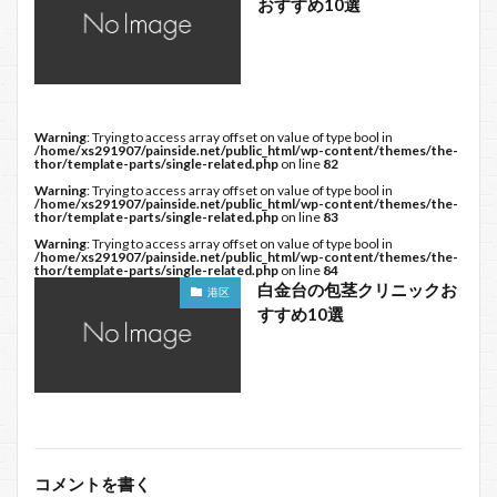
おすすめ10選
Warning
: Trying to access array offset on value of type bool in
/home/xs291907/painside.net/public_html/wp-content/themes/the-
thor/template-parts/single-related.php
on line
82
Warning
: Trying to access array offset on value of type bool in
/home/xs291907/painside.net/public_html/wp-content/themes/the-
thor/template-parts/single-related.php
on line
83
Warning
: Trying to access array offset on value of type bool in
/home/xs291907/painside.net/public_html/wp-content/themes/the-
thor/template-parts/single-related.php
on line
84
白金台の包茎クリニックお
港区
すすめ10選
コメントを書く