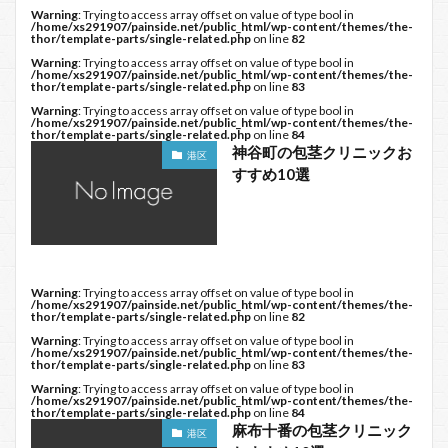
Warning
: Trying to access array offset on value of type bool in
/home/xs291907/painside.net/public_html/wp-content/themes/the-
thor/template-parts/single-related.php
on line
82
Warning
: Trying to access array offset on value of type bool in
/home/xs291907/painside.net/public_html/wp-content/themes/the-
thor/template-parts/single-related.php
on line
83
Warning
: Trying to access array offset on value of type bool in
/home/xs291907/painside.net/public_html/wp-content/themes/the-
thor/template-parts/single-related.php
on line
84
神谷町の包茎クリニックお
港区
すすめ10選
Warning
: Trying to access array offset on value of type bool in
/home/xs291907/painside.net/public_html/wp-content/themes/the-
thor/template-parts/single-related.php
on line
82
Warning
: Trying to access array offset on value of type bool in
/home/xs291907/painside.net/public_html/wp-content/themes/the-
thor/template-parts/single-related.php
on line
83
Warning
: Trying to access array offset on value of type bool in
/home/xs291907/painside.net/public_html/wp-content/themes/the-
thor/template-parts/single-related.php
on line
84
麻布十番の包茎クリニック
港区