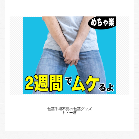
包茎手術不要の包茎グッズ
キトー君