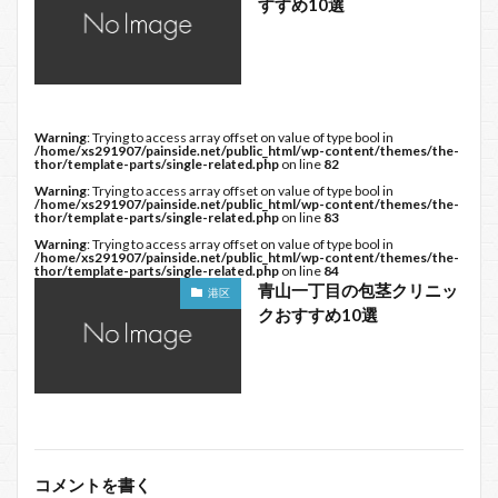
すすめ10選
Warning
: Trying to access array offset on value of type bool in
/home/xs291907/painside.net/public_html/wp-content/themes/the-
thor/template-parts/single-related.php
on line
82
Warning
: Trying to access array offset on value of type bool in
/home/xs291907/painside.net/public_html/wp-content/themes/the-
thor/template-parts/single-related.php
on line
83
Warning
: Trying to access array offset on value of type bool in
/home/xs291907/painside.net/public_html/wp-content/themes/the-
thor/template-parts/single-related.php
on line
84
青山一丁目の包茎クリニッ
港区
クおすすめ10選
コメントを書く