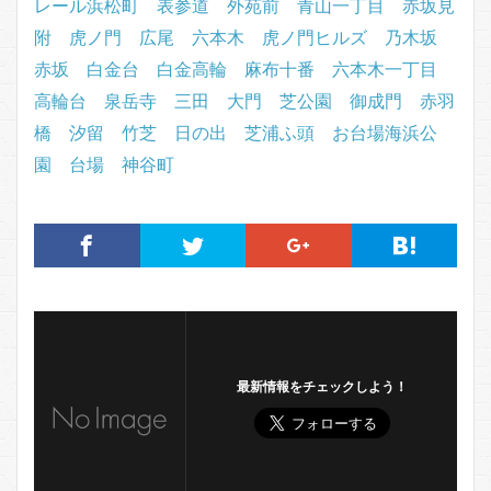
レール浜松町
表参道
外苑前
青山一丁目
赤坂見
附
虎ノ門
広尾
六本木
虎ノ門ヒルズ
乃木坂
赤坂
白金台
白金高輪
麻布十番
六本木一丁目
高輪台
泉岳寺
三田
大門
芝公園
御成門
赤羽
橋
汐留
竹芝
日の出
芝浦ふ頭
お台場海浜公
園
台場
神谷町
最新情報をチェックしよう！