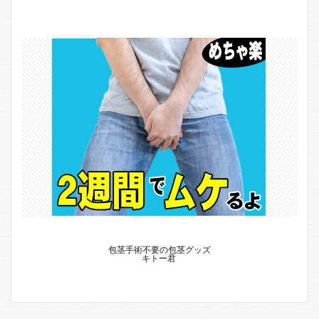
包茎手術不要の包茎グッズ
キトー君