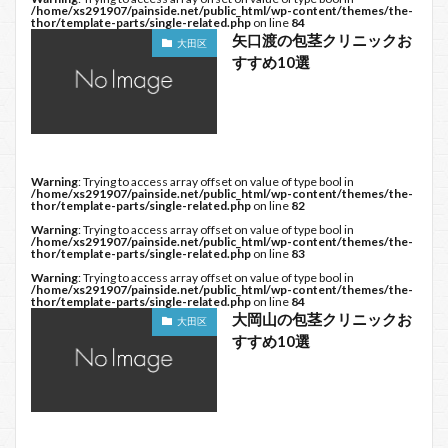
/home/xs291907/painside.net/public_html/wp-content/themes/the-
thor/template-parts/single-related.php
on line
84
矢口渡の包茎クリニックお
大田区
すすめ10選
Warning
: Trying to access array offset on value of type bool in
/home/xs291907/painside.net/public_html/wp-content/themes/the-
thor/template-parts/single-related.php
on line
82
Warning
: Trying to access array offset on value of type bool in
/home/xs291907/painside.net/public_html/wp-content/themes/the-
thor/template-parts/single-related.php
on line
83
Warning
: Trying to access array offset on value of type bool in
/home/xs291907/painside.net/public_html/wp-content/themes/the-
thor/template-parts/single-related.php
on line
84
大岡山の包茎クリニックお
大田区
すすめ10選