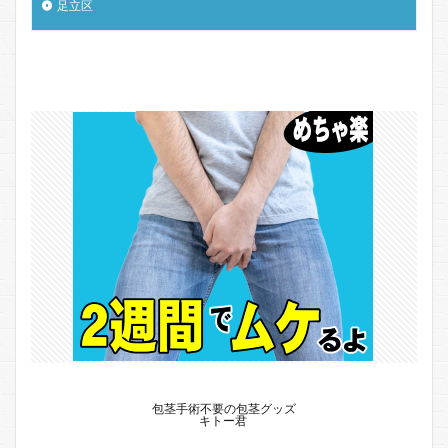
足立区
包茎手術不要の包茎グッズ
キトー君