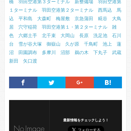
橋
羽田空港第３ターミナル
新整備場
羽田空港第
１ターミナル
羽田空港第２ターミナル
西馬込
馬
込
平和島
大森町
梅屋敷
京急蒲田
糀谷
大鳥
居
穴守稲荷
羽田空港第１・第２ターミナル
雑
色
六郷土手
北千束
大岡山
長原
洗足池
石川
台
雪が谷大塚
御嶽山
久が原
千鳥町
池上
蓮
沼
田園調布
多摩川
沼部
鵜の木
下丸子
武蔵
新田
矢口渡
最新情報をチェックしよう！