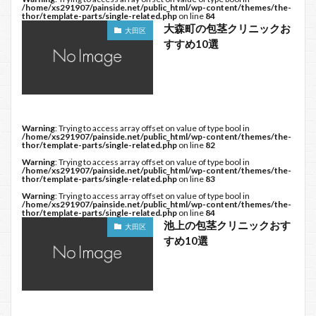
/home/xs291907/painside.net/public_html/wp-content/themes/the-
thor/template-parts/single-related.php
on line
84
大森町の包茎クリニックお
大田区
すすめ10選
Warning
: Trying to access array offset on value of type bool in
/home/xs291907/painside.net/public_html/wp-content/themes/the-
thor/template-parts/single-related.php
on line
82
Warning
: Trying to access array offset on value of type bool in
/home/xs291907/painside.net/public_html/wp-content/themes/the-
thor/template-parts/single-related.php
on line
83
Warning
: Trying to access array offset on value of type bool in
/home/xs291907/painside.net/public_html/wp-content/themes/the-
thor/template-parts/single-related.php
on line
84
池上の包茎クリニックおす
大田区
すめ10選