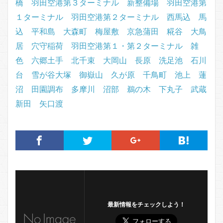
橋
羽田空港第３ターミナル
新整備場
羽田空港第
１ターミナル
羽田空港第２ターミナル
西馬込
馬
込
平和島
大森町
梅屋敷
京急蒲田
糀谷
大鳥
居
穴守稲荷
羽田空港第１・第２ターミナル
雑
色
六郷土手
北千束
大岡山
長原
洗足池
石川
台
雪が谷大塚
御嶽山
久が原
千鳥町
池上
蓮
沼
田園調布
多摩川
沼部
鵜の木
下丸子
武蔵
新田
矢口渡
最新情報をチェックしよう！