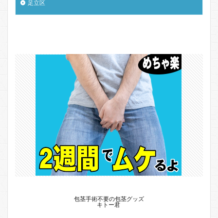
足立区
包茎手術不要の包茎グッズ
キトー君