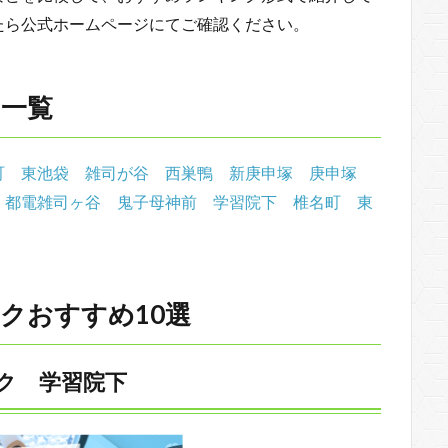
たら公式ホームページにてご確認ください。
ク一覧
町
東池袋
雑司が谷
西巣鴨
新庚申塚
庚申塚
都電雑司ヶ谷
鬼子母神前
学習院下
椎名町
東
クおすすめ10選
ク 学習院下