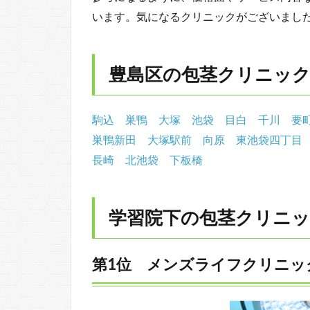
います。気になるクリニックがございまし
豊島区の包茎クリニッ
駒込
巣鴨
大塚
池袋
目白
千川
要
巣鴨新田
大塚駅前
向原
東池袋四丁目
長崎
北池袋
下板橋
学習院下の包茎クリニッ
第1位 メンズライフクリニッ