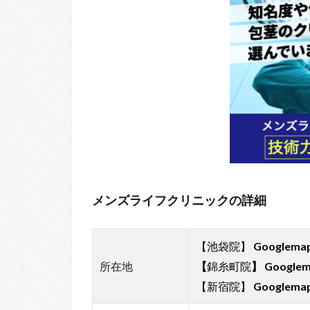
メンズライフクリニックの詳細
【池袋院】
Googlem
所在地
【
錦糸町院
】
Google
【新宿院】
Googlem