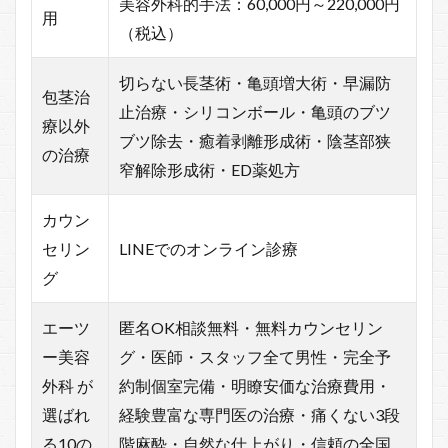
美容外科的手法：60,000円～220,000円
用
（税込）
切らない長茎術・亀頭増大術・早漏防
包茎治
止治療・シリコンボール・亀頭のブツ
療以外
ブツ除去・癒着剥離形成術・陰茎部狭
の治療
窄解除形成術・ED薬処方
カウン
セリン
LINEでのオンライン診療
グ
エーツ
匿名OK相談無料・無料カウンセリン
ー美容
グ・医師・スタッフ全て男性・完全予
外科 が
約制個室完備・明瞭安価な治療費用・
選ばれ
経験豊富な専門医の治療・痛くない3段
る10の
階麻酔・自然な仕上がり・信頼の全国