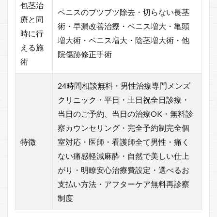
包茎治
ペニスのブツブツ除去・切らない長茎
療と同
術・早漏改善治療・ペニス増大・亀頭
時に行
増大術・ペニス増大・陰茎増大術・他
える施
院傷跡修正手術
術
24時間相談無料・男性治療専門メンズ
クリニック・平日・土日祝全日診療・
当日のご予約、当日の治療OK・無料診
察カウンセリング・完全予約制完全個
特徴
室対応・医師・看護師全て男性・痛く
ない痛感軽減麻酔・自然で美しい仕上
がり・明瞭安心治療費設定・選べるお
支払い方法・アフターケア無料再診察
制度