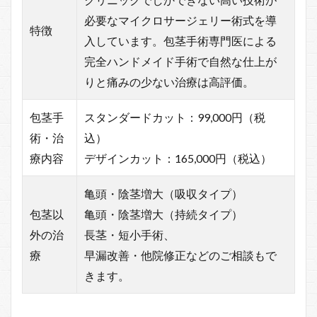
必要なマイクロサージェリー術式を導
特徴
入しています。包茎手術専門医による
完全ハンドメイド手術で自然な仕上が
りと痛みの少ない治療は高評価。
包茎手
スタンダードカット：99,000円（税
術・治
込）
療内容
デザインカット：165,000円（税込）
亀頭・陰茎増大（吸収タイプ）
包茎以
亀頭・陰茎増大（持続タイプ）
外の治
長茎・短小手術、
療
早漏改善・他院修正などのご相談もで
きます。