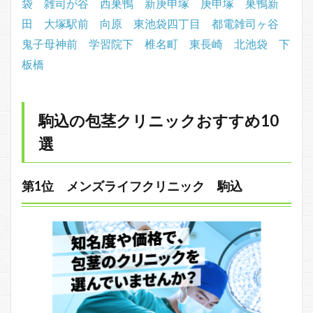
袋
雑司が谷
西巣鴨
新庚申塚
庚申塚
巣鴨新
田
大塚駅前
向原
東池袋四丁目
都電雑司ヶ谷
鬼子母神前
学習院下
椎名町
東長崎
北池袋
下
板橋
駒込の包茎クリニックおすすめ10
選
第1位 メンズライフクリニック 駒込