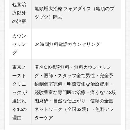
包茎治
亀頭増大治療 フォアダイス（亀頭のブ
療以外
ツブツ）除去
の治療
カウン
セリン
24時間無料電話カウンセリング
グ
東京ノ
匿名OK相談無料・無料カウンセリン
ースト
グ・医師・スタッフ全て男性・完全予
クリニ
約制個室完備・明瞭安価な治療費用・
ック が
経験豊富な専門医の治療・痛くない3段
選ばれ
階麻酔・自然な仕上がり・信頼の全国
る10の
ネットワーク（全国32院）・無料アフ
理由
ターケア