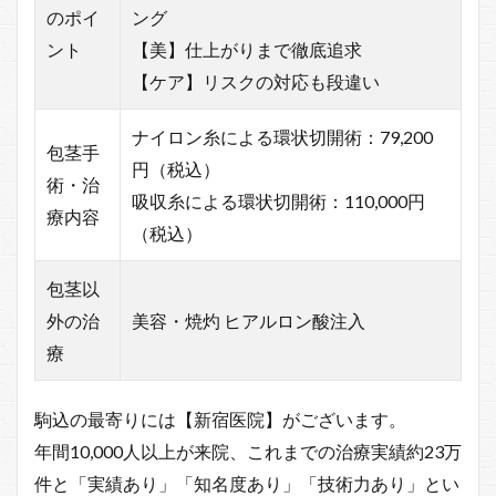
のポイ
ング
ント
【美】仕上がりまで徹底追求
【ケア】リスクの対応も段違い
ナイロン糸による環状切開術：79,200
包茎手
円（税込）
術・治
吸収糸による環状切開術：110,000円
療内容
（税込）
包茎以
外の治
美容・焼灼 ヒアルロン酸注入
療
駒込の最寄りには【新宿医院】がございます。
年間10,000人以上が来院、これまでの治療実績約23万
件と「実績あり」「知名度あり」「技術力あり」とい