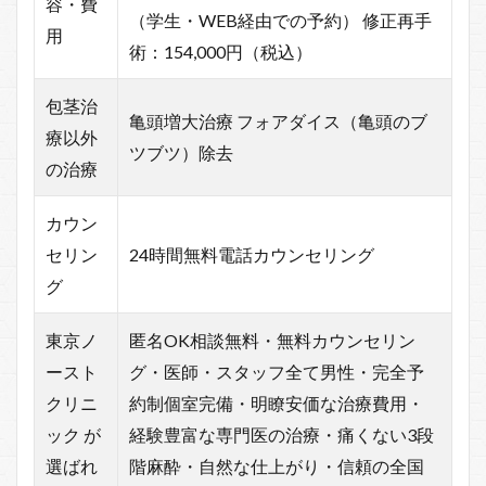
容・費
（学生・WEB経由での予約） 修正再手
用
術：154,000円（税込）
包茎治
亀頭増大治療 フォアダイス（亀頭のブ
療以外
ツブツ）除去
の治療
カウン
セリン
24時間無料電話カウンセリング
グ
東京ノ
匿名OK相談無料・無料カウンセリン
ースト
グ・医師・スタッフ全て男性・完全予
クリニ
約制個室完備・明瞭安価な治療費用・
ック が
経験豊富な専門医の治療・痛くない3段
選ばれ
階麻酔・自然な仕上がり・信頼の全国