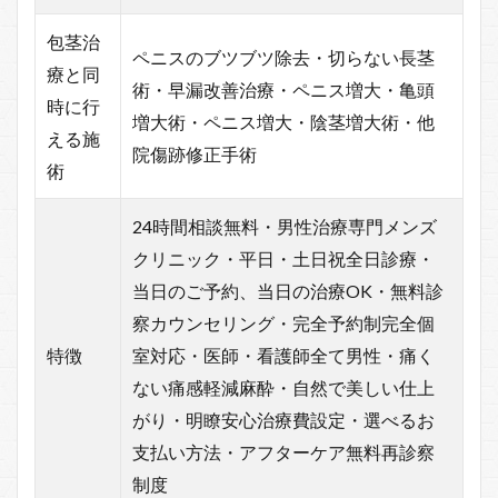
包茎治
ペニスのブツブツ除去・切らない長茎
療と同
術・早漏改善治療・ペニス増大・亀頭
時に行
増大術・ペニス増大・陰茎増大術・他
える施
院傷跡修正手術
術
24時間相談無料・男性治療専門メンズ
クリニック・平日・土日祝全日診療・
当日のご予約、当日の治療OK・無料診
察カウンセリング・完全予約制完全個
特徴
室対応・医師・看護師全て男性・痛く
ない痛感軽減麻酔・自然で美しい仕上
がり・明瞭安心治療費設定・選べるお
支払い方法・アフターケア無料再診察
制度