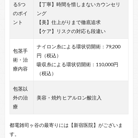
る5つ
【丁寧】時間を惜しまないカウンセリ
のポイ
ング
ント
【美】仕上がりまで徹底追求
【ケア】リスクの対応も段違い
ナイロン糸による環状切開術：79,200
包茎手
円（税込）
術・治
吸収糸による環状切開術：110,000円
療内容
（税込）
包茎以
外の治
美容・焼灼 ヒアルロン酸注入
療
都電雑司ヶ谷の最寄りには【新宿医院】がございま
す。