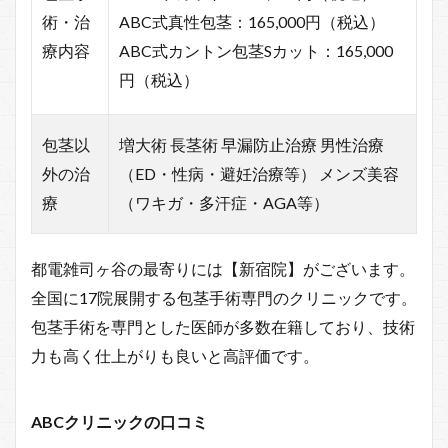
術・治
ABC式真性包茎：165,000円（税込）
療内容
ABC式カントン包茎Sカット：165,000
円（税込）
包茎以
増大術 長茎術 早漏防止治療 男性治療
外の治
（ED・性病・避妊治療等） メンズ美容
療
（ワキガ・多汗症・AGA等）
都電雑司ヶ谷の最寄りには【新宿院】がございます。
全国に17院展開する包茎手術専門のクリニックです。
包茎手術を専門とした医師が多数在籍しており、技術
力も高く仕上がりも良いと高評価です。
ABCクリニックの口コミ