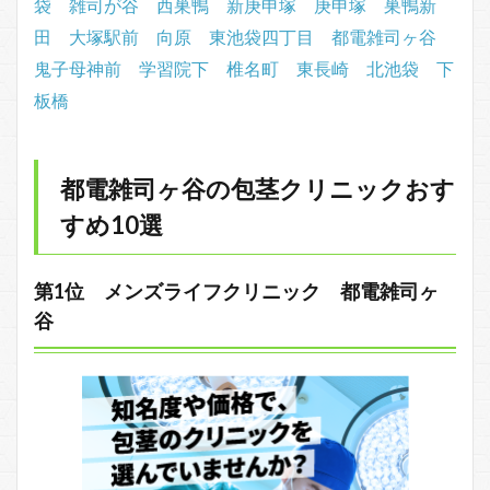
袋
雑司が谷
西巣鴨
新庚申塚
庚申塚
巣鴨新
田
大塚駅前
向原
東池袋四丁目
都電雑司ヶ谷
鬼子母神前
学習院下
椎名町
東長崎
北池袋
下
板橋
都電雑司ヶ谷の包茎クリニックおす
すめ10選
第1位 メンズライフクリニック 都電雑司ヶ
谷