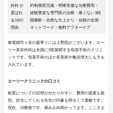
外科 が
約制個室完備・明瞭安価な治療費用・
選ばれ
経験豊富な専門医の治療・痛くない3段
る10の
階麻酔・自然な仕上がり・信頼の全国
理由
ネットワーク・無料アフターケア
都電雑司ヶ谷の最寄りには上野院がございます。エー
ツー美容外科は全国に5院展開する包茎手術のクリニ
ックです。包茎手術のほか長茎術や亀頭増大にも力を
入れています。
エーツークリニックの口コミ
処置についての説明が分かりやすい、費用の提案も親
切。担当してくれる先生の印象も明るくて素敵です。
現在、治療後です。痛み止め助かってます。ここさえ