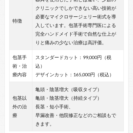
クリニックでしかできない高い技術が
必要なマイクロサージェリー術式を導
特徴
入しています。包茎手術専門医による
完全ハンドメイド手術で自然な仕上が
りと痛みの少ない治療は高評価。
包茎手
スタンダードカット：99,000円（税
術・治
込）
療内容
デザインカット：165,000円（税込）
亀頭・陰茎増大（吸収タイプ）
包茎以
亀頭・陰茎増大（持続タイプ）
外の治
長茎・短小手術、
療
早漏改善・他院修正などのご相談もで
きます。