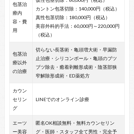
包茎治
カントン包茎切除：140,000円（税込）
療内
真性包茎切除：180,000円（税込）
容・費
美容外科的手法：60,000円～220,000円
用
（税込）
切らない長茎術・亀頭増大術・早漏防
包茎治
止治療・シリコンボール・亀頭のブツ
療以外
ブツ除去・癒着剥離形成術・陰茎部狭
の治療
窄解除形成術・ED薬処方
カウン
セリン
LINEでのオンライン診療
グ
エーツ
匿名OK相談無料・無料カウンセリン
ー美容
グ・医師・スタッフ全て男性・完全予